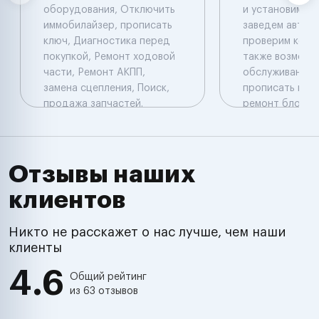
оборудования, Отключить
и установим си
иммобилайзер, прописать
заведем автомо
ключ, Диагностика перед
проверим коды
покупкой, Ремонт ходовой
также возможе
части, Ремонт АКПП,
обслуживание н
замена сцепления, Поиск,
прописать новы
продажа запчастей.
ремонт блоков 
Компьютерная
прописать нов
диагностика: Launch
оборудование 
перепрограмми
прошить блок у
Отзывы наших
установить
клиентов
дополнительн
оборудование 
комплекс , имм
Никто не расскажет о нас лучше, чем наши
подключить и о
клиенты
произвести ре
4.6
электропровод
Общий рейтинг
из 63 отзывов
настроить хол
обороты , про