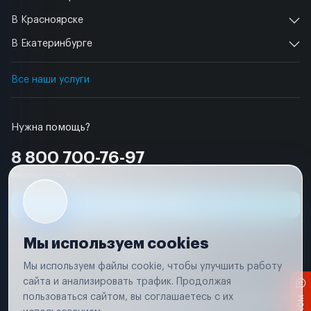
В Красноярске
В Екатеринбурге
Все наши услуги
Нужна помощь?
8 800 700-76-97
Бесплатно по РФ
Заявка на ремонт
Мы используем cookies
Мы используем файлы cookie, чтобы улучшить работу
сайта и анализировать трафик. Продолжая
Условия использования
пользоваться сайтом, вы соглашаетесь с их
Вся информация, представленная на сайте, носит исключительно
информационный характер и не является публичной офертой в