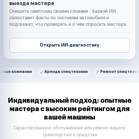
выезда мастера
Опишите симптомы своими словами - Карвэй ИИ
сопоставит факты по системам автомобиля и
подскажет, что проверять и о чём спросить мастера.
Открыть ИИ-диагностику
Нам доверяют
Частные автолюбители
пании
Аренда спецтехники
Ремонт спецтехники
Р
Маркетплейсы
Службы доставки
Логистические компании
Транспортные компании
Таксопарки
Индивидуальный подход: опытные
Автопарки
мастера с высоким рейтингом для
Автодилеры
вашей машины
Сервисные центры
Поставщики запчастей
Гарантированное обслуживание или ремонт вашего
Строительные компании
транспортного средства
Аренда спецтехники