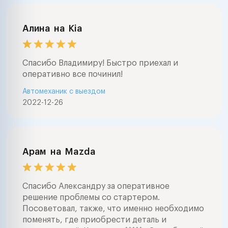
автомобиль пе
покупкой , заме
агрегатов , ре
Алина
на
Kia
стартеров и ге
большой опыт 
звоните в любо
Спасибо Владимиру! Быстро приехал и
часа . ночью в
оперативно все починил!
случаях . буде
Автомеханик с выездом
помочь .профе
2022-12-26
диагностика ав
выездом и на с
любые работы 
автоэлектрике 
заводится авто
Арам
на
Mazda
с сигнализацией
авто электрика
сигнал , замена
Спасибо Александру за оперативное
агрегатов , ре
решение проблемы со стартером.
программирова
Посоветовал, также, что именно необходимо
любых управле
поменять, где приобрести деталь и
автомобилем ( s