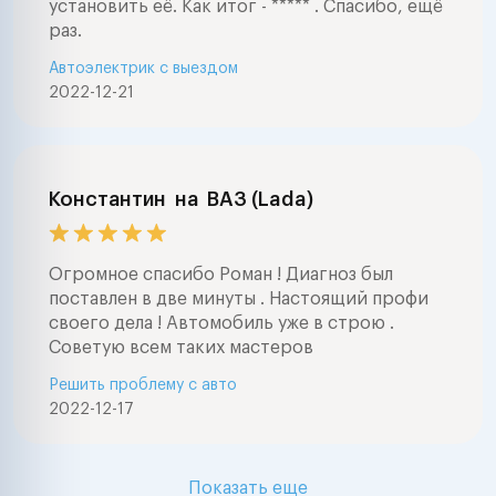
установить её. Как итог - ***** . Спасибо, ещё
airmatic , abc , 
раз.
и тд ) окажем 
Автоэлектрик с выездом
выборе автомоб
2022-12-21
проведем глуб
электронную д
автомобилей
(компьютерная
диагностика ав
Константин
на
ВАЗ (Lada)
марок . Ремонт
электрооборуд
любой сложнос
Огромное спасибо Роман ! Диагноз был
мерседес , бмв
поставлен в две минуты . Настоящий профи
фольксваген , а
своего дела ! Автомобиль уже в строю .
,тойота , нисса
Советую всем таких мастеров
ваз , форд , шк
Решить проблему с авто
шевроле , митс
2022-12-17
опель, пежо, с
ровер, субару 
Lexus, Honda Nis
Mitsubishi, Maz
Показать еще