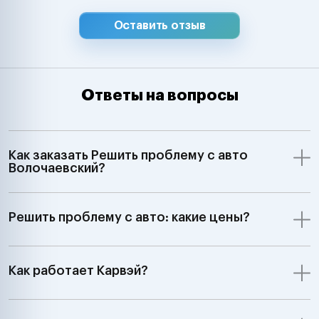
Suzuki, Isuzu, D
Hyundai, Kia, 
Оставить отзыв
Chevrolet, Ssa
Samsung Merce
Smart, BMW, Min
Volkswagen, Aud
Ответы на вопросы
Skoda, Ford, Op
Renault, Peugeo
Saab, Fiat, Alf
Lancia, Volvo, 
Как заказать Решить проблему с авто
Rover;GM, Ford,
Волочаевский?
Jeep Dodge;Ки
автомобили З
7:00 до 24:00"
Решить проблему с авто: какие цены?
Как работает Карвэй?