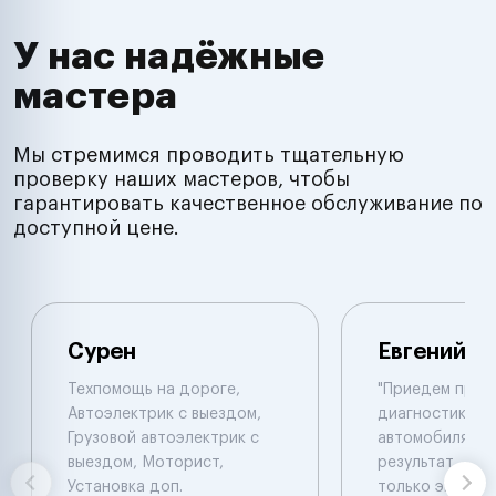
У нас надёжные
мастера
Мы стремимся проводить тщательную
проверку наших мастеров, чтобы
гарантировать качественное обслуживание по
доступной цене.
Сурен
Евгений
Техпомощь на дороге,
"Приедем пров
Автоэлектрик с выездом,
диагностику 
Грузовой автоэлектрик с
автомобиля , 
выездом, Моторист,
результат , ал
Установка доп.
только эвакуат