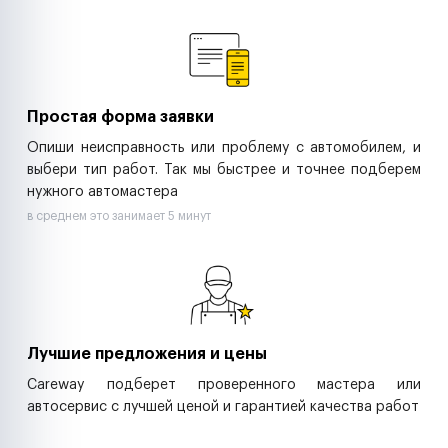
Ремонт спецтехники
Ритейл-сети
Управляющие компании
Страховые компании
B2B-дистрибьюторы
Простая форма заявки
Опиши неисправность или проблему с автомобилем, и
выбери тип работ. Так мы быстрее и точнее подберем
нужного автомастера
в среднем это занимает 5 минут
Лучшие предложения и цены
Careway подберет проверенного мастера или
автосервис с лучшей ценой и гарантией качества работ