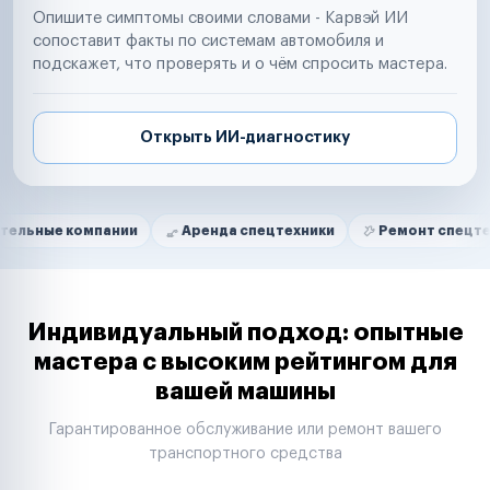
Опишите симптомы своими словами - Карвэй ИИ
сопоставит факты по системам автомобиля и
подскажет, что проверять и о чём спросить мастера.
Открыть ИИ-диагностику
Нам доверяют
Частные автолюбители
мпании
Аренда спецтехники
Ремонт спецтехники
Маркетплейсы
Службы доставки
Логистические компании
Транспортные компании
Таксопарки
Индивидуальный подход: опытные
Автопарки
мастера с высоким рейтингом для
Автодилеры
вашей машины
Сервисные центры
Поставщики запчастей
Гарантированное обслуживание или ремонт вашего
Строительные компании
транспортного средства
Аренда спецтехники
Ремонт спецтехники