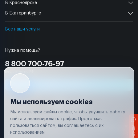
В Красноярске
В Екатеринбурге
Все наши услуги
Нужна помощь?
8 800 700-76-97
Бесплатно по РФ
Заявка на ремонт
Мы используем cookies
Мы используем файлы cookie, чтобы улучшить работу
сайта и анализировать трафик. Продолжая
Условия использования
Удаление аккаунта
пользоваться сайтом, вы соглашаетесь с их
Вся информация, представленная на сайте, носит исключительно
информационный характер и не является публичной офертой в
использованием.
соответствии с положениями статьи 437 (п. 2) Гражданского кодекса
Российской Федерации