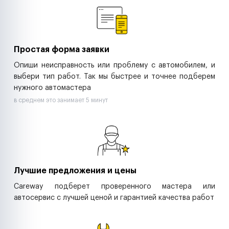
Ритейл-сети
Управляющие компании
Страховые компании
B2B-дистрибьюторы
Простая форма заявки
Опиши неисправность или проблему с автомобилем, и
выбери тип работ. Так мы быстрее и точнее подберем
нужного автомастера
в среднем это занимает 5 минут
Лучшие предложения и цены
Careway подберет проверенного мастера или
автосервис с лучшей ценой и гарантией качества работ