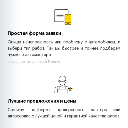
Ремонт спецтехники
Ритейл-сети
Управляющие компании
Страховые компании
B2B-дистрибьюторы
Простая форма заявки
Опиши неисправность или проблему с автомобилем, и
выбери тип работ. Так мы быстрее и точнее подберем
нужного автомастера
в среднем это занимает 5 минут
Лучшие предложения и цены
Careway подберет проверенного мастера или
автосервис с лучшей ценой и гарантией качества работ