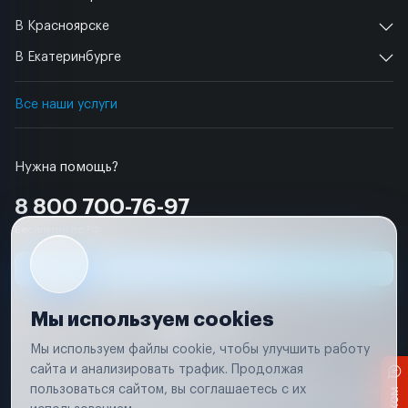
В Красноярске
В Екатеринбурге
Все наши услуги
Нужна помощь?
8 800 700-76-97
Бесплатно по РФ
Заявка на ремонт
Мы используем cookies
Мы используем файлы cookie, чтобы улучшить работу
сайта и анализировать трафик. Продолжая
Условия использования
Удаление аккаунта
пользоваться сайтом, вы соглашаетесь с их
Вся информация, представленная на сайте, носит исключительно
информационный характер и не является публичной офертой в