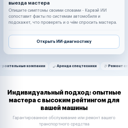
выезда мастера
Опишите симптомы своими словами - Карвэй ИИ
сопоставит факты по системам автомобиля и
подскажет, что проверять и о чём спросить мастера.
Открыть ИИ-диагностику
Нам доверяют
Частные автолюбители
ые компании
Аренда спецтехники
Ремонт спецтехники
Маркетплейсы
Службы доставки
Логистические компании
Транспортные компании
Таксопарки
Индивидуальный подход: опытные
Автопарки
мастера с высоким рейтингом для
Автодилеры
вашей машины
Сервисные центры
Поставщики запчастей
Гарантированное обслуживание или ремонт вашего
Строительные компании
транспортного средства
Аренда спецтехники