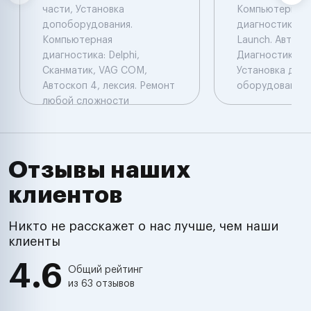
части, Установка
Компьютерная
допоборудования.
диагностика: De
Компьютерная
Launch. Автоэл
диагностика: Delphi,
Диагностика. Ч
Сканматик, VAG COM,
Установка доп
Автоскоп 4, лексия. Ремонт
оборудования.
любой сложности
Отзывы наших
клиентов
Никто не расскажет о нас лучше, чем наши
клиенты
4.6
Общий рейтинг
из 63 отзывов