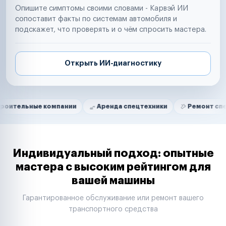
Опишите симптомы своими словами - Карвэй ИИ
сопоставит факты по системам автомобиля и
подскажет, что проверять и о чём спросить мастера.
Открыть ИИ-диагностику
Нам доверяют
Частные автолюбители
е компании
Аренда спецтехники
Ремонт спецтехники
Маркетплейсы
Службы доставки
Логистические компании
Транспортные компании
Таксопарки
Индивидуальный подход: опытные
Автопарки
мастера с высоким рейтингом для
Автодилеры
вашей машины
Сервисные центры
Поставщики запчастей
Гарантированное обслуживание или ремонт вашего
Строительные компании
транспортного средства
Аренда спецтехники
Ремонт спецтехники