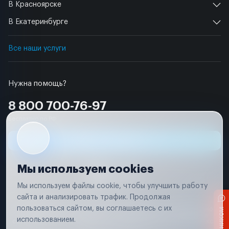
В Красноярске
В Екатеринбурге
Все наши услуги
Нужна помощь?
8 800 700-76-97
Бесплатно по РФ
Заявка на ремонт
Мы используем cookies
Мы используем файлы cookie, чтобы улучшить работу
сайта и анализировать трафик. Продолжая
Условия использования
пользоваться сайтом, вы соглашаетесь с их
Вся информация, представленная на сайте, носит исключительно
информационный характер и не является публичной офертой в
использованием.
соответствии с положениями статьи 437 (п. 2) Гражданского кодекса
Российской Федерации