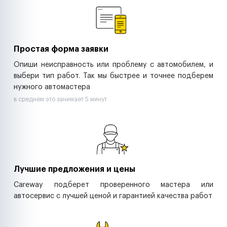
Ритейл-сети
Управляющие компании
Страховые компании
B2B-дистрибьюторы
Простая форма заявки
Опиши неисправность или проблему с автомобилем, и
выбери тип работ. Так мы быстрее и точнее подберем
нужного автомастера
в среднем это занимает 5 минут
Лучшие предложения и цены
Careway подберет проверенного мастера или
автосервис с лучшей ценой и гарантией качества работ