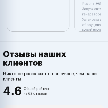
Ремонт ЭБУ( пр
Запуск авто Ре
генератора , с
Установка доп
оборудования 
новой проводк
авто Отключен
сигнализации 
иммобилайзера
авто Выезд Иж
Отзывы наших
,Удмуртия , Рос
клиентов
Никто не расскажет о нас лучше, чем наши
клиенты
4.6
Общий рейтинг
из 63 отзывов