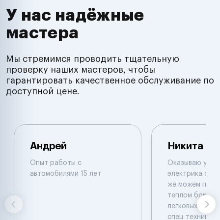
У нас надёжные
мастера
Мы стремимся проводить тщательную
проверку наших мастеров, чтобы
гарантировать качественное обслуживание по
доступной цене.
Андрей
Никита
Опыт работы с
Оказываю услуг
автомобилями 15 лет
электрика с вые
же можем приня
теплом боксе .
легковых и груз
спец техники .