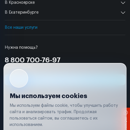
В Красноярске
В Екатеринбурге
Все наши услуги
Нужна помощь?
8 800 700-76-97
Бесплатно по РФ
Заявка на ремонт
Мы используем cookies
Мы используем файлы cookie, чтобы улучшить работу
сайта и анализировать трафик. Продолжая
Условия использования
пользоваться сайтом, вы соглашаетесь с их
Вся информация, представленная на сайте, носит исключительно
информационный характер и не является публичной офертой в
использованием.
соответствии с положениями статьи 437 (п. 2) Гражданского кодекса
Российской Федерации