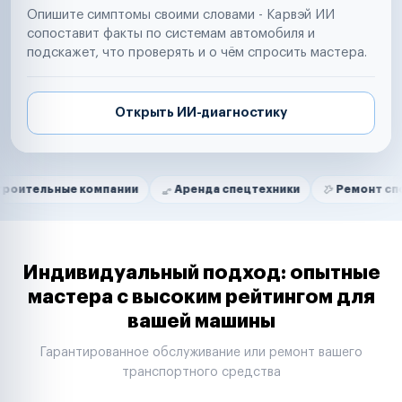
Опишите симптомы своими словами - Карвэй ИИ
сопоставит факты по системам автомобиля и
подскажет, что проверять и о чём спросить мастера.
Открыть ИИ-диагностику
Нам доверяют
Частные автолюбители
е компании
Аренда спецтехники
Ремонт спецтехники
Маркетплейсы
Службы доставки
Логистические компании
Транспортные компании
Таксопарки
Индивидуальный подход: опытные
Автопарки
мастера с высоким рейтингом для
Автодилеры
вашей машины
Сервисные центры
Поставщики запчастей
Гарантированное обслуживание или ремонт вашего
Строительные компании
транспортного средства
Аренда спецтехники
Ремонт спецтехники