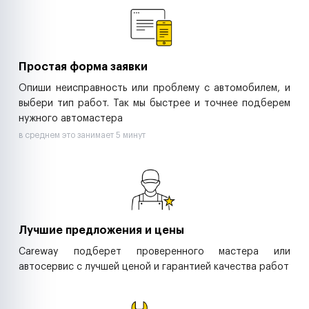
Ритейл-сети
Управляющие компании
Страховые компании
B2B-дистрибьюторы
Простая форма заявки
Опиши неисправность или проблему с автомобилем, и
выбери тип работ. Так мы быстрее и точнее подберем
нужного автомастера
в среднем это занимает 5 минут
Лучшие предложения и цены
Careway подберет проверенного мастера или
автосервис с лучшей ценой и гарантией качества работ