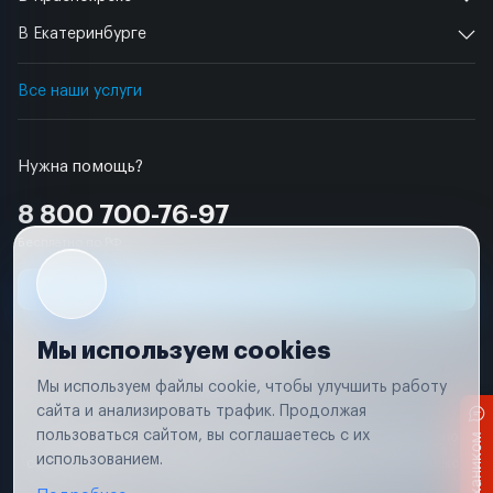
В Екатеринбурге
Все наши услуги
Нужна помощь?
8 800 700-76-97
Бесплатно по РФ
Заявка на ремонт
Мы используем cookies
Мы используем файлы cookie, чтобы улучшить работу
сайта и анализировать трафик. Продолжая
Условия использования
пользоваться сайтом, вы соглашаетесь с их
Вся информация, представленная на сайте, носит исключительно
информационный характер и не является публичной офертой в
использованием.
соответствии с положениями статьи 437 (п. 2) Гражданского кодекса
Российской Федерации