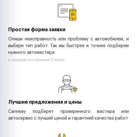
Ритейл-сети
Управляющие компании
Страховые компании
B2B-дистрибьюторы
Простая форма заявки
Опиши неисправность или проблему с автомобилем, и
выбери тип работ. Так мы быстрее и точнее подберем
нужного автомастера
в среднем это занимает 5 минут
Лучшие предложения и цены
Careway подберет проверенного мастера или
автосервис с лучшей ценой и гарантией качества работ