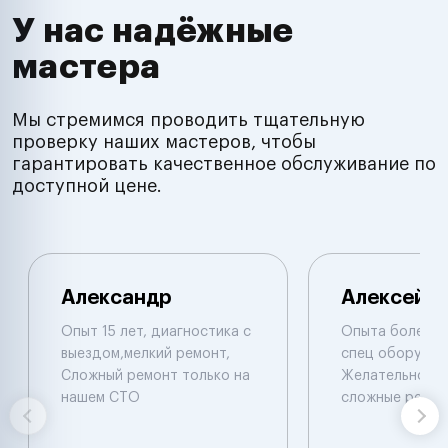
У нас надёжные
мастера
Мы стремимся проводить тщательную
проверку наших мастеров, чтобы
гарантировать качественное обслуживание по
доступной цене.
Александр
Алексей
Опыт 15 лет, диагностика с
Опыта более 1
выездом,мелкий ремонт,
спец оборудов
Сложный ремонт только на
Желательно в м
нашем СТО
сложные ремон