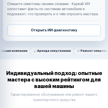
Опишите симптомы своими словами - Карвэй ИИ
сопоставит факты по системам автомобиля и
подскажет, что проверять и о чём спросить мастера.
Открыть ИИ-диагностику
Нам доверяют
Частные автолюбители
мпании
Аренда спецтехники
Ремонт спецтехники
Маркетплейсы
Службы доставки
Логистические компании
Транспортные компании
Таксопарки
Индивидуальный подход: опытные
Автопарки
мастера с высоким рейтингом для
Автодилеры
вашей машины
Сервисные центры
Поставщики запчастей
Гарантированное обслуживание или ремонт вашего
Строительные компании
транспортного средства
Аренда спецтехники
Ремонт спецтехники