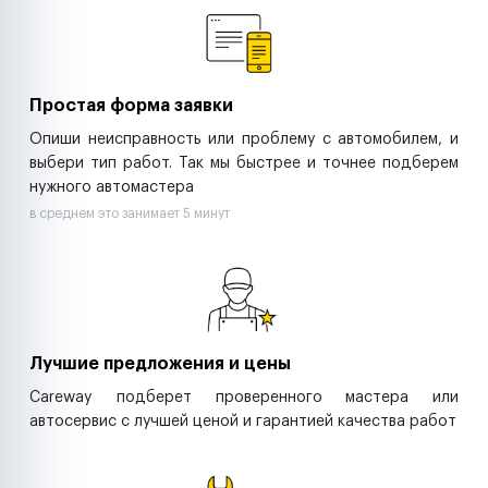
Ритейл-сети
Управляющие компании
Страховые компании
B2B-дистрибьюторы
Простая форма заявки
Опиши неисправность или проблему с автомобилем, и
выбери тип работ. Так мы быстрее и точнее подберем
нужного автомастера
в среднем это занимает 5 минут
Лучшие предложения и цены
Careway подберет проверенного мастера или
автосервис с лучшей ценой и гарантией качества работ