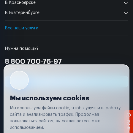
В Красноярске
В Екатеринбурге
Все наши услуги
Нужна помощь?
8 800 700-76-97
Бесплатно по РФ
Заявка на ремонт
Мы используем cookies
Мы используем файлы cookie, чтобы улучшить работу
сайта и анализировать трафик. Продолжая
Условия использования
Удаление аккаунта
пользоваться сайтом, вы соглашаетесь с их
Вся информация, представленная на сайте, носит исключительно
информационный характер и не является публичной офертой в
использованием.
соответствии с положениями статьи 437 (п. 2) Гражданского кодекса
Российской Федерации