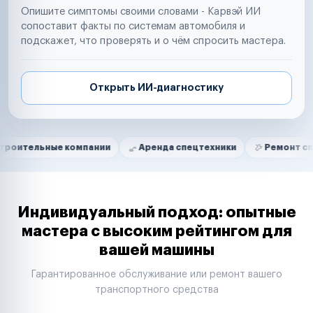
Опишите симптомы своими словами - Карвэй ИИ
сопоставит факты по системам автомобиля и
подскажет, что проверять и о чём спросить мастера.
Открыть ИИ-диагностику
Нам доверяют
Частные автолюбители
ые компании
Аренда спецтехники
Ремонт спецтехник
Маркетплейсы
Службы доставки
Логистические компании
Транспортные компании
Таксопарки
Индивидуальный подход: опытные
Автопарки
мастера с высоким рейтингом для
Автодилеры
вашей машины
Сервисные центры
Поставщики запчастей
Гарантированное обслуживание или ремонт вашего
Строительные компании
транспортного средства
Аренда спецтехники
Ремонт спецтехники