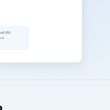
эй ИИ:
у и
о