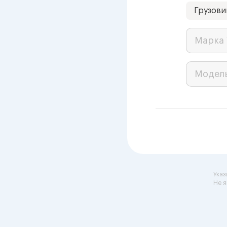
Грузови
Марка 
Модел
Указ
Не я