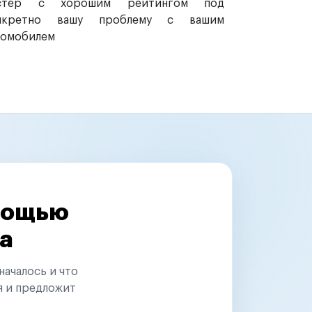
стер с хорошим рейтингом под
нкретно вашу проблему с вашим
томобилем
омощью
а
началось и что
я и предложит