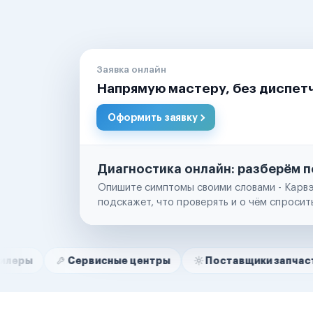
Заявка онлайн
Напрямую мастеру, без диспет
Оформить заявку
Диагностика онлайн: разберём п
Опишите симптомы своими словами - Карвэ
подскажет, что проверять и о чём спросит
Нам доверяют
Частные автолюбители
Сервисные центры
Поставщики запчастей
Маркетплейсы
Службы доставки
Логистические компании
Транспортные компании