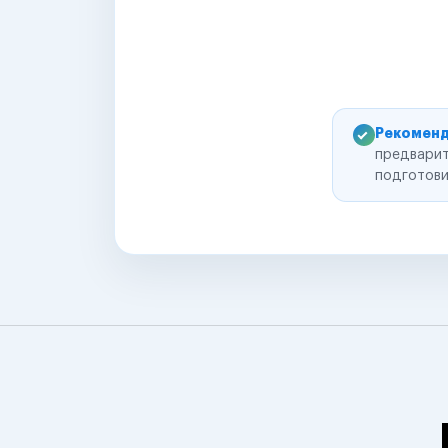
Рекоменд
предварит
подготови