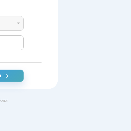
и
отку
.