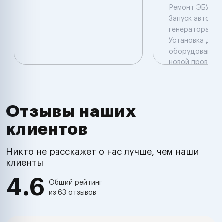
Ремонт ЭБУ( пр
Запуск авто Ре
генератора , с
Установка доп
оборудования 
новой проводк
авто Отключен
сигнализации 
иммобилайзера
авто Выезд Иж
Отзывы наших
,Удмуртия , Рос
клиентов
Никто не расскажет о нас лучше, чем наши
клиенты
4.6
Общий рейтинг
из 63 отзывов