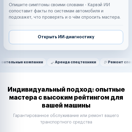
Опишите симптомы своими словами - Карвэй ИИ
сопоставит факты по системам автомобиля и
подскажет, что проверять и о чём спросить мастера.
Открыть ИИ-диагностику
Нам доверяют
Частные автолюбители
 компании
Аренда спецтехники
Ремонт спецтехники
Маркетплейсы
Службы доставки
Логистические компании
Транспортные компании
Таксопарки
Индивидуальный подход: опытные
Автопарки
мастера с высоким рейтингом для
Автодилеры
вашей машины
Сервисные центры
Поставщики запчастей
Гарантированное обслуживание или ремонт вашего
Строительные компании
транспортного средства
Аренда спецтехники
Ремонт спецтехники