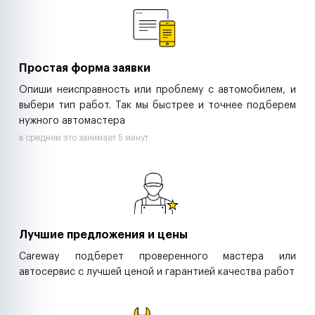
Ритейл-сети
Управляющие компании
Страховые компании
B2B-дистрибьюторы
Простая форма заявки
Опиши неисправность или проблему с автомобилем, и
выбери тип работ. Так мы быстрее и точнее подберем
нужного автомастера
в среднем это занимает 5 минут
Лучшие предложения и цены
Careway подберет проверенного мастера или
автосервис с лучшей ценой и гарантией качества работ