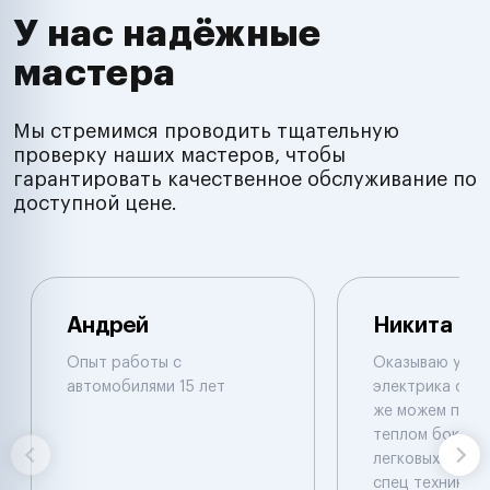
У нас надёжные
мастера
Мы стремимся проводить тщательную
проверку наших мастеров, чтобы
гарантировать качественное обслуживание по
доступной цене.
Андрей
Никита
Опыт работы с
Оказываю услуг
автомобилями 15 лет
электрика с вые
же можем приня
теплом боксе .
легковых и груз
спец техники .