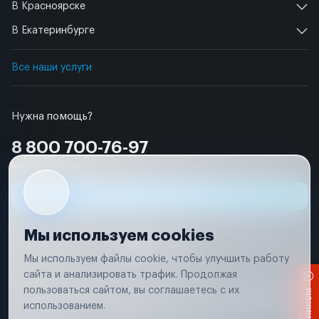
В Красноярске
В Екатеринбурге
Все наши услуги
Нужна помощь?
8 800 700-76-97
Бесплатно по РФ
Заявка на ремонт
Мы используем cookies
Мы используем файлы cookie, чтобы улучшить работу
сайта и анализировать трафик. Продолжая
Условия использования
пользоваться сайтом, вы соглашаетесь с их
Вся информация, представленная на сайте, носит исключительно
информационный характер и не является публичной офертой в
использованием.
соответствии с положениями статьи 437 (п. 2) Гражданского кодекса
Российской Федерации