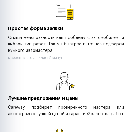
Ритейл-сети
Управляющие компании
Страховые компании
B2B-дистрибьюторы
Простая форма заявки
Опиши неисправность или проблему с автомобилем, и
выбери тип работ. Так мы быстрее и точнее подберем
нужного автомастера
в среднем это занимает 5 минут
Лучшие предложения и цены
Careway подберет проверенного мастера или
автосервис с лучшей ценой и гарантией качества работ