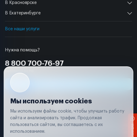
В Красноярске
В Екатеринбурге
Все наши услуги
Нужна помощь?
8 800 700-76-97
Бесплатно по РФ
Заявка на ремонт
Мы используем cookies
Мы используем файлы cookie, чтобы улучшить работу
сайта и анализировать трафик. Продолжая
Условия использования
Удаление аккаунта
пользоваться сайтом, вы соглашаетесь с их
Вся информация, представленная на сайте, носит исключительно
информационный характер и не является публичной офертой в
использованием.
соответствии с положениями статьи 437 (п. 2) Гражданского кодекса
Российской Федерации