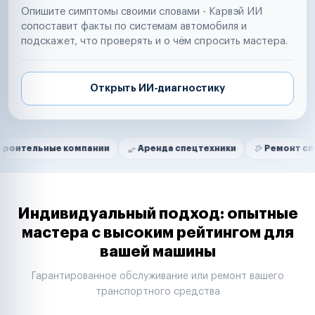
Опишите симптомы своими словами - Карвэй ИИ
сопоставит факты по системам автомобиля и
подскажет, что проверять и о чём спросить мастера.
Открыть ИИ-диагностику
Нам доверяют
Частные автолюбители
ые компании
Аренда спецтехники
Ремонт спецтехники
Маркетплейсы
Службы доставки
Логистические компании
Транспортные компании
Таксопарки
Индивидуальный подход: опытные
Автопарки
мастера с высоким рейтингом для
Автодилеры
вашей машины
Сервисные центры
Поставщики запчастей
Гарантированное обслуживание или ремонт вашего
Строительные компании
транспортного средства
Аренда спецтехники
Ремонт спецтехники