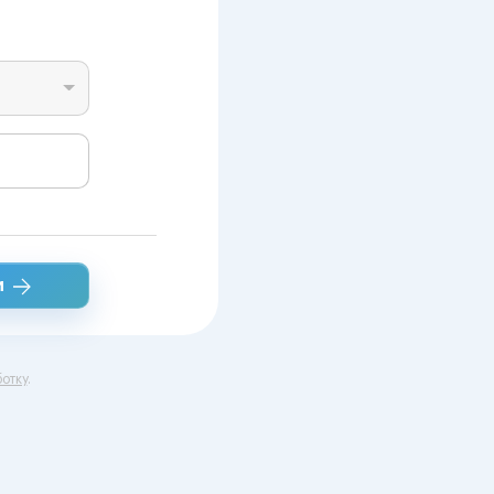
и
отку
.