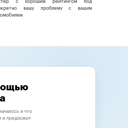
стер с хорошим рейтингом под
нкретно вашу проблему с вашим
томобилем
омощью
а
началось и что
я и предложит