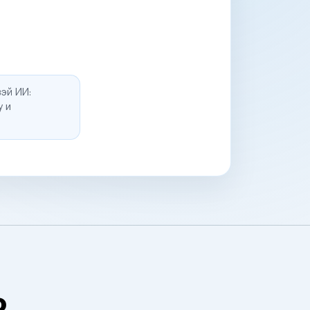
эй ИИ:
у и
о