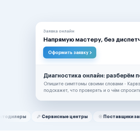
Заявка онлайн
Напрямую мастеру, без диспет
Оформить заявку
Диагностика онлайн: разберём п
Опишите симптомы своими словами - Карвэ
подскажет, что проверять и о чём спросит
Нам доверяют
Частные автолюбители
Сервисные центры
Поставщики запчастей
Маркетплейсы
Службы доставки
Логистические компании
Транспортные компании