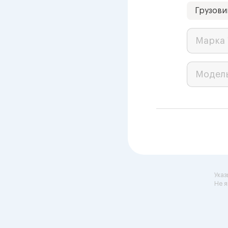
Грузови
Марка 
Модел
Указ
Не я