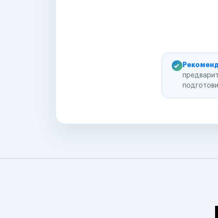
Рекоменд
предварит
подготови