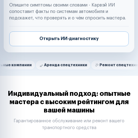
Опишите симптомы своими словами - Карвэй ИИ
сопоставит факты по системам автомобиля и
подскажет, что проверять и о чём спросить мастера.
Открыть ИИ-диагностику
Нам доверяют
Частные автолюбители
ании
Аренда спецтехники
Ремонт спецтехники
Ри
Маркетплейсы
Службы доставки
Логистические компании
Транспортные компании
Таксопарки
Индивидуальный подход: опытные
Автопарки
мастера с высоким рейтингом для
Автодилеры
вашей машины
Сервисные центры
Поставщики запчастей
Гарантированное обслуживание или ремонт вашего
Строительные компании
транспортного средства
Аренда спецтехники
Ремонт спецтехники