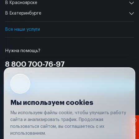
В Красноярске
В Екатеринбурге
Все наши услуги
Нужна помощь?
8 800 700-76-97
Бесплатно по РФ
Заявка на ремонт
Мы используем cookies
Мы используем файлы cookie, чтобы улучшить работу
сайта и анализировать трафик. Продолжая
Условия использования
пользоваться сайтом, вы соглашаетесь с их
Вся информация, представленная на сайте, носит исключительно
информационный характер и не является публичной офертой в
использованием.
соответствии с положениями статьи 437 (п. 2) Гражданского кодекса
Российской Федерации