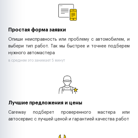
Ритейл-сети
Управляющие компании
Страховые компании
B2B-дистрибьюторы
Простая форма заявки
Опиши неисправность или проблему с автомобилем, и
выбери тип работ. Так мы быстрее и точнее подберем
нужного автомастера
в среднем это занимает 5 минут
Лучшие предложения и цены
Careway подберет проверенного мастера или
автосервис с лучшей ценой и гарантией качества работ