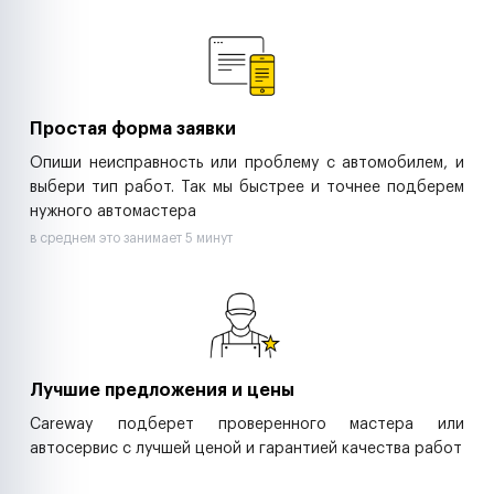
Ремонт спецтехники
Ритейл-сети
Управляющие компании
Страховые компании
B2B-дистрибьюторы
Простая форма заявки
Опиши неисправность или проблему с автомобилем, и
выбери тип работ. Так мы быстрее и точнее подберем
нужного автомастера
в среднем это занимает 5 минут
Лучшие предложения и цены
Careway подберет проверенного мастера или
автосервис с лучшей ценой и гарантией качества работ