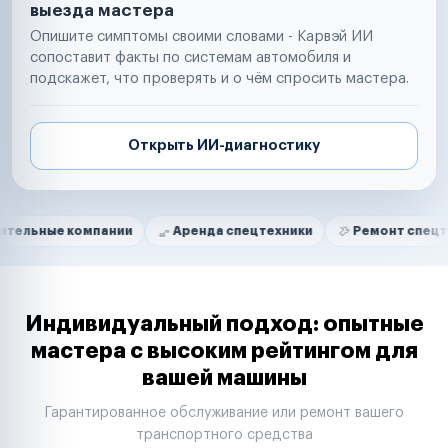
выезда мастера
Опишите симптомы своими словами - Карвэй ИИ
сопоставит факты по системам автомобиля и
подскажет, что проверять и о чём спросить мастера.
Открыть ИИ-диагностику
Нам доверяют
Частные автолюбители
компании
Аренда спецтехники
Ремонт спецтехники
Маркетплейсы
Службы доставки
Логистические компании
Транспортные компании
Таксопарки
Индивидуальный подход: опытные
Автопарки
мастера с высоким рейтингом для
Автодилеры
вашей машины
Сервисные центры
Поставщики запчастей
Гарантированное обслуживание или ремонт вашего
Строительные компании
транспортного средства
Аренда спецтехники