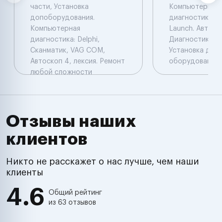
части, Установка
Компьютерная
допоборудования.
диагностика: De
Компьютерная
Launch. Автоэл
диагностика: Delphi,
Диагностика. Ч
Сканматик, VAG COM,
Установка доп
Автоскоп 4, лексия. Ремонт
оборудования.
любой сложности
Отзывы наших
клиентов
Никто не расскажет о нас лучше, чем наши
клиенты
4.6
Общий рейтинг
из 63 отзывов