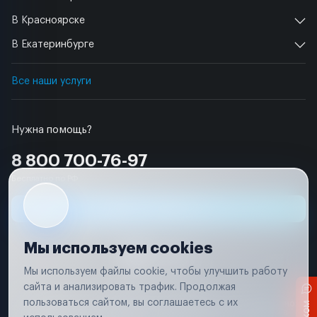
В Красноярске
В Екатеринбурге
Все наши услуги
Нужна помощь?
8 800 700-76-97
Бесплатно по РФ
Заявка на ремонт
Мы используем cookies
Мы используем файлы cookie, чтобы улучшить работу
сайта и анализировать трафик. Продолжая
Условия использования
пользоваться сайтом, вы соглашаетесь с их
Вся информация, представленная на сайте, носит исключительно
информационный характер и не является публичной офертой в