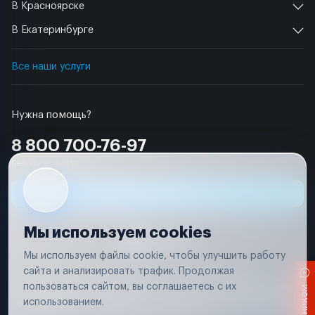
В Красноярске
В Екатеринбурге
Все наши услуги
Нужна помощь?
8 800 700-76-97
Бесплатно по РФ
Заявка на ремонт
Мы используем cookies
Мы используем файлы cookie, чтобы улучшить работу
сайта и анализировать трафик. Продолжая
Условия использования
Удаление аккаунта
пользоваться сайтом, вы соглашаетесь с их
Вся информация, представленная на сайте, носит исключительно
информационный характер и не является публичной офертой в
использованием.
соответствии с положениями статьи 437 (п. 2) Гражданского кодекса
Российской Федерации