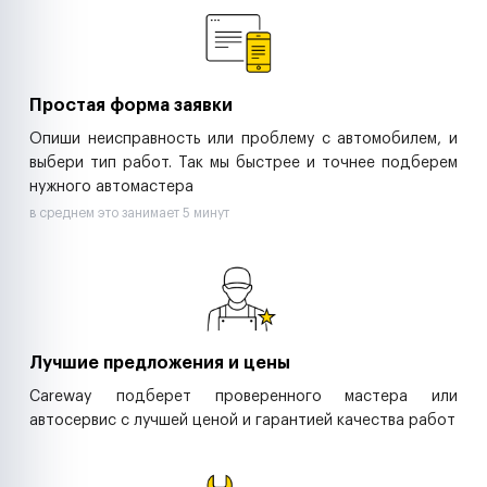
Ритейл-сети
Управляющие компании
Страховые компании
B2B-дистрибьюторы
Простая форма заявки
Опиши неисправность или проблему с автомобилем, и
выбери тип работ. Так мы быстрее и точнее подберем
нужного автомастера
в среднем это занимает 5 минут
Лучшие предложения и цены
Careway подберет проверенного мастера или
автосервис с лучшей ценой и гарантией качества работ