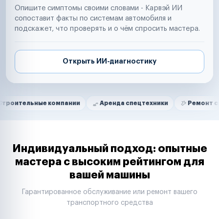
Опишите симптомы своими словами - Карвэй ИИ
сопоставит факты по системам автомобиля и
подскажет, что проверять и о чём спросить мастера.
Открыть ИИ-диагностику
Нам доверяют
Частные автолюбители
ные компании
Аренда спецтехники
Ремонт спецтехник
Маркетплейсы
Службы доставки
Логистические компании
Транспортные компании
Таксопарки
Индивидуальный подход: опытные
Автопарки
мастера с высоким рейтингом для
Автодилеры
вашей машины
Сервисные центры
Поставщики запчастей
Гарантированное обслуживание или ремонт вашего
Строительные компании
транспортного средства
Аренда спецтехники
Ремонт спецтехники