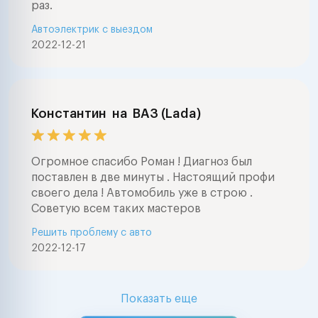
раз.
и тд ) окажем 
Автоэлектрик с выездом
выборе автомоб
2022-12-21
проведем глуб
электронную д
автомобилей
(компьютерная
диагностика ав
Константин
на
ВАЗ (Lada)
марок . Ремонт
электрооборуд
любой сложнос
Огромное спасибо Роман ! Диагноз был
мерседес , бмв
поставлен в две минуты . Настоящий профи
фольксваген , а
своего дела ! Автомобиль уже в строю .
,тойота , нисса
Советую всем таких мастеров
ваз , форд , шк
Решить проблему с авто
шевроле , митс
2022-12-17
опель, пежо, с
ровер, субару 
Lexus, Honda Nis
Mitsubishi, Maz
Показать еще
Suzuki, Isuzu, D