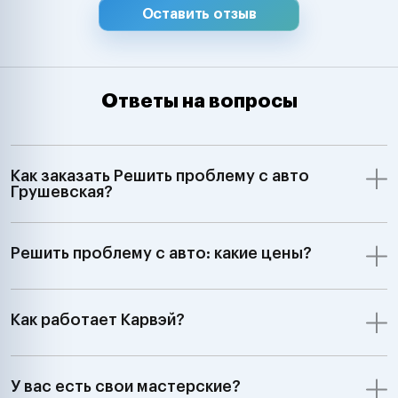
Hyundai, Kia, 
Оставить отзыв
Chevrolet, Ssa
Samsung Merce
Smart, BMW, Min
Volkswagen, Aud
Ответы на вопросы
Skoda, Ford, Op
Renault, Peugeo
Saab, Fiat, Alf
Lancia, Volvo, 
Как заказать Решить проблему с авто
Rover;GM, Ford,
Грушевская?
Jeep Dodge;Ки
автомобили З
7:00 до 24:00"
Решить проблему с авто: какие цены?
Как работает Карвэй?
У вас есть свои мастерские?