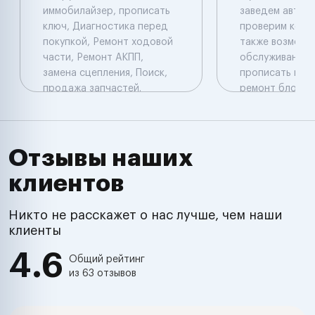
иммобилайзер, прописать
заведем автомо
ключ, Диагностика перед
проверим коды
покупкой, Ремонт ходовой
также возможе
части, Ремонт АКПП,
обслуживание н
замена сцепления, Поиск,
прописать новы
продажа запчастей.
ремонт блоков 
Компьютерная
прописать нов
диагностика: Launch
оборудование 
перепрограмми
прошить блок у
Отзывы наших
установить
клиентов
дополнительн
оборудование 
комплекс , имм
Никто не расскажет о нас лучше, чем наши
подключить и о
клиенты
произвести ре
4.6
электропровод
Общий рейтинг
из 63 отзывов
настроить хол
обороты , про
автомобиль пе