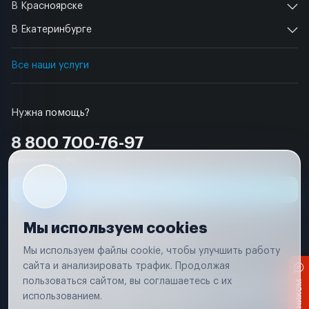
В Красноярске
В Екатеринбурге
Все наши услуги
Нужна помощь?
8 800 700-76-97
Бесплатно по РФ
Заявка на ремонт
Мы используем cookies
Мы используем файлы cookie, чтобы улучшить работу
сайта и анализировать трафик. Продолжая
Условия использования
пользоваться сайтом, вы соглашаетесь с их
Вся информация, представленная на сайте, носит исключительно
информационный характер и не является публичной офертой в
использованием.
соответствии с положениями статьи 437 (п. 2) Гражданского кодекса
Российской Федерации