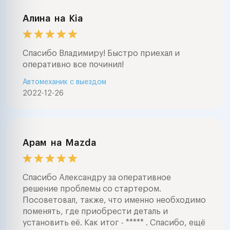
покупкой , заме
агрегатов , ре
Алина
на
Kia
стартеров и ге
большой опыт 
звоните в любо
Спасибо Владимиру! Быстро приехал и
часа . ночью в
оперативно все починил!
случаях . буде
Автомеханик с выездом
помочь .профе
2022-12-26
диагностика ав
выездом и на с
любые работы 
автоэлектрике 
заводится авто
Арам
на
Mazda
с сигнализацией
авто электрика
сигнал , замена
Спасибо Александру за оперативное
агрегатов , ре
решение проблемы со стартером.
программирова
Посоветовал, также, что именно необходимо
любых управле
поменять, где приобрести деталь и
автомобилем ( s
установить её. Как итог - ***** . Спасибо, ещё
airmatic , abc , 