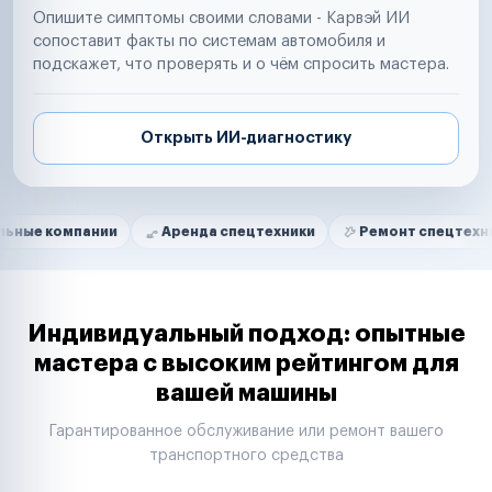
Опишите симптомы своими словами - Карвэй ИИ
сопоставит факты по системам автомобиля и
подскажет, что проверять и о чём спросить мастера.
Открыть ИИ-диагностику
Нам доверяют
Частные автолюбители
ании
Аренда спецтехники
Ремонт спецтехники
Ри
Маркетплейсы
Службы доставки
Логистические компании
Транспортные компании
Таксопарки
Индивидуальный подход: опытные
Автопарки
мастера с высоким рейтингом для
Автодилеры
вашей машины
Сервисные центры
Поставщики запчастей
Гарантированное обслуживание или ремонт вашего
Строительные компании
транспортного средства
Аренда спецтехники
Ремонт спецтехники