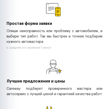
Ритейл-сети
Управляющие компании
Страховые компании
B2B-дистрибьюторы
Простая форма заявки
Опиши неисправность или проблему с автомобилем, и
выбери тип работ. Так мы быстрее и точнее подберем
нужного автомастера
в среднем это занимает 5 минут
Лучшие предложения и цены
Careway подберет проверенного мастера или
автосервис с лучшей ценой и гарантией качества работ