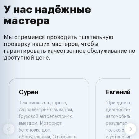
У нас надёжные
мастера
Мы стремимся проводить тщательную
проверку наших мастеров, чтобы
гарантировать качественное обслуживание по
доступной цене.
Сурен
Евгений
Техпомощь на дороге,
"Приедем пров
Автоэлектрик с выездом,
диагностику 
Грузовой автоэлектрик с
автомобиля , 
выездом, Моторист,
результат , ал
Установка доп.
только эвакуат
оборудования, Отключить
и установим си