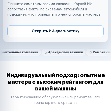
Опишите симптомы своими словами - Карвэй ИИ
сопоставит факты по системам автомобиля и
подскажет, что проверять и о чём спросить мастера.
Открыть ИИ-диагностику
Нам доверяют
Частные автолюбители
ые компании
Аренда спецтехники
Ремонт спецтехники
Маркетплейсы
Службы доставки
Логистические компании
Транспортные компании
Таксопарки
Индивидуальный подход: опытные
Автопарки
мастера с высоким рейтингом для
Автодилеры
вашей машины
Сервисные центры
Поставщики запчастей
Гарантированное обслуживание или ремонт вашего
Строительные компании
транспортного средства
Аренда спецтехники
Ремонт спецтехники