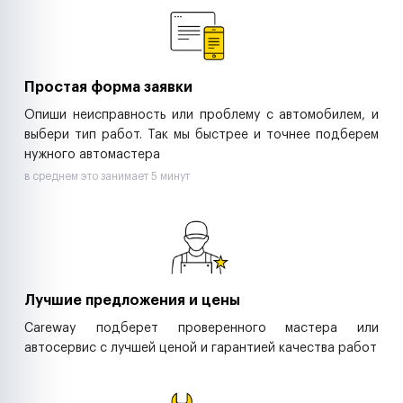
Ритейл-сети
Управляющие компании
Страховые компании
B2B-дистрибьюторы
Простая форма заявки
Опиши неисправность или проблему с автомобилем, и
выбери тип работ. Так мы быстрее и точнее подберем
нужного автомастера
в среднем это занимает 5 минут
Лучшие предложения и цены
Careway подберет проверенного мастера или
автосервис с лучшей ценой и гарантией качества работ