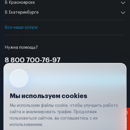
В Красноярске
В Екатеринбурге
Все наши услуги
Нужна помощь?
8 800 700-76-97
Бесплатно по РФ
Заявка на ремонт
Мы используем cookies
Мы используем файлы cookie, чтобы улучшить работу
сайта и анализировать трафик. Продолжая
Условия использования
Удаление аккаунта
пользоваться сайтом, вы соглашаетесь с их
Вся информация, представленная на сайте, носит исключительно
информационный характер и не является публичной офертой в
использованием.
соответствии с положениями статьи 437 (п. 2) Гражданского кодекса
Российской Федерации