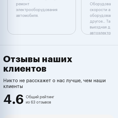
ремонт
Обоpудовaния
электрооборудования
скорости авто
автомобиля.
оборудованием
дpугое... Такж
выездная диагн
автоэлектрика
Отзывы наших
клиентов
Никто не расскажет о нас лучше, чем наши
клиенты
4.6
Общий рейтинг
из 63 отзывов