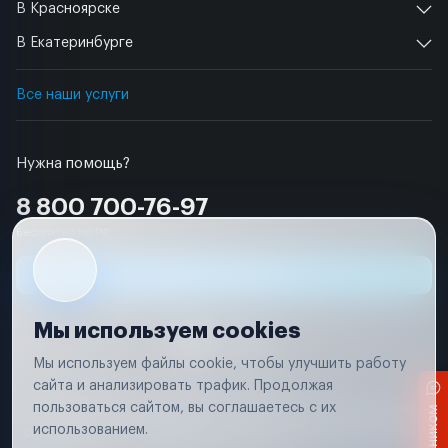
В Красноярске
В Екатеринбурге
Все наши услуги
Нужна помощь?
8 800 700-76-97
Бесплатно по РФ
Заявка на ремонт
Мы используем cookies
Мы используем файлы cookie, чтобы улучшить работу
сайта и анализировать трафик. Продолжая
Условия использования
пользоваться сайтом, вы соглашаетесь с их
Вся информация, представленная на сайте, носит исключительно
информационный характер и не является публичной офертой в
использованием.
соответствии с положениями статьи 437 (п. 2) Гражданского кодекса
Российской Федерации