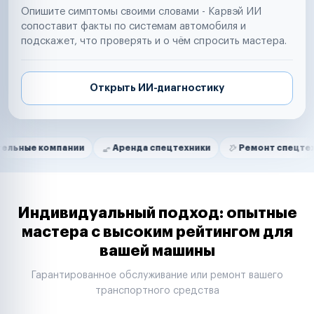
Опишите симптомы своими словами - Карвэй ИИ
сопоставит факты по системам автомобиля и
подскажет, что проверять и о чём спросить мастера.
Открыть ИИ-диагностику
Нам доверяют
Частные автолюбители
омпании
Аренда спецтехники
Ремонт спецтехники
Маркетплейсы
Службы доставки
Логистические компании
Транспортные компании
Таксопарки
Индивидуальный подход: опытные
Автопарки
мастера с высоким рейтингом для
Автодилеры
вашей машины
Сервисные центры
Поставщики запчастей
Гарантированное обслуживание или ремонт вашего
Строительные компании
транспортного средства
Аренда спецтехники
Ремонт спецтехники