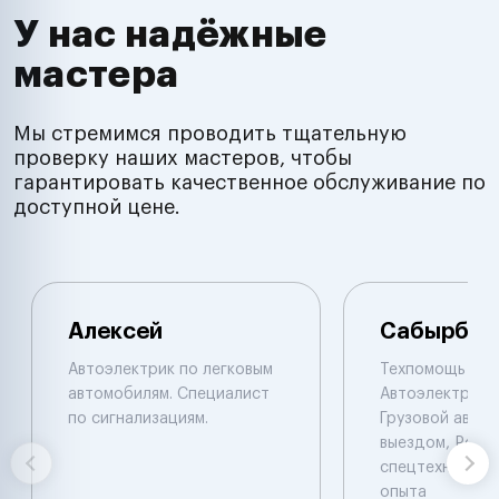
У нас надёжные
мастера
Мы стремимся проводить тщательную
проверку наших мастеров, чтобы
гарантировать качественное обслуживание по
доступной цене.
Алексей
Сабырбек
Автоэлектрик по легковым
Техпомощь на 
автомобилям. Специалист
Автоэлектрик с
по сигнализациям.
Грузовой автоэ
выездом, Ремо
спецтехники De
опыта