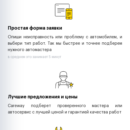
Ритейл-сети
Управляющие компании
Страховые компании
B2B-дистрибьюторы
Простая форма заявки
Опиши неисправность или проблему с автомобилем, и
выбери тип работ. Так мы быстрее и точнее подберем
нужного автомастера
в среднем это занимает 5 минут
Лучшие предложения и цены
Careway подберет проверенного мастера или
автосервис с лучшей ценой и гарантией качества работ