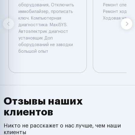
оборудования, Отключить
Ремонт спецте
иммобилайзер, прописать
Ремонт ходовой
ключ. Компьютерная
Ходовая часть
диагносттика: MaxiSYS.
Автоэлектрик диагност
установщик Доп
оборудований не заводки
большой опыт
Отзывы наших
клиентов
Никто не расскажет о нас лучше, чем наши
клиенты