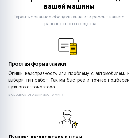
Автодилеры
вашей машины
Сервисные центры
Поставщики запчастей
Гарантированное обслуживание или ремонт вашего
Строительные компании
транспортного средства
Аренда спецтехники
Ремонт спецтехники
Ритейл-сети
Управляющие компании
Страховые компании
B2B-дистрибьюторы
Простая форма заявки
Опиши неисправность или проблему с автомобилем, и
выбери тип работ. Так мы быстрее и точнее подберем
нужного автомастера
в среднем это занимает 5 минут
Лучшие предложения и цены