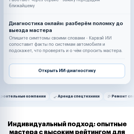
Работают через сервис - заявку передадим
ближайшему
Диагностика онлайн: разберём поломку до
выезда мастера
Опишите симптомы своими словами - Карвэй ИИ
сопоставит факты по системам автомобиля и
подскажет, что проверять и о чём спросить мастера.
Открыть ИИ-диагностику
Нам доверяют
Частные автолюбители
е компании
Аренда спецтехники
Ремонт спецтехники
Маркетплейсы
Службы доставки
Логистические компании
Транспортные компании
Таксопарки
Индивидуальный подход: опытные
Автопарки
мастера с высоким рейтингом для