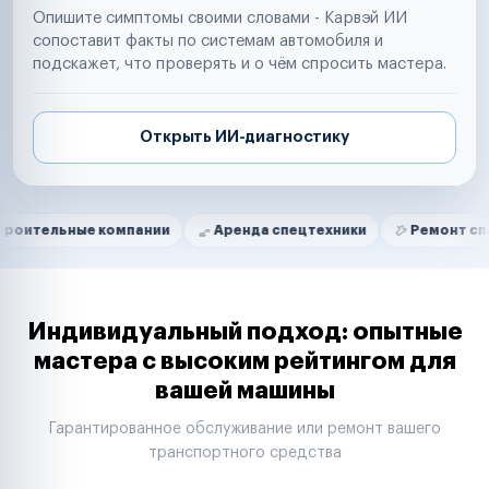
Опишите симптомы своими словами - Карвэй ИИ
сопоставит факты по системам автомобиля и
подскажет, что проверять и о чём спросить мастера.
Открыть ИИ-диагностику
Нам доверяют
Частные автолюбители
ые компании
Аренда спецтехники
Ремонт спецтехники
Маркетплейсы
Службы доставки
Логистические компании
Транспортные компании
Таксопарки
Индивидуальный подход: опытные
Автопарки
мастера с высоким рейтингом для
Автодилеры
вашей машины
Сервисные центры
Поставщики запчастей
Гарантированное обслуживание или ремонт вашего
Строительные компании
транспортного средства
Аренда спецтехники
Ремонт спецтехники