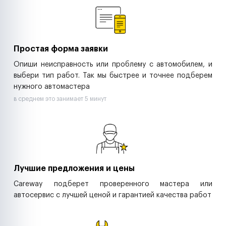
Ритейл-сети
Управляющие компании
Страховые компании
B2B-дистрибьюторы
Простая форма заявки
Опиши неисправность или проблему с автомобилем, и
выбери тип работ. Так мы быстрее и точнее подберем
нужного автомастера
в среднем это занимает 5 минут
Лучшие предложения и цены
Careway подберет проверенного мастера или
автосервис с лучшей ценой и гарантией качества работ