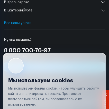
В Красноярске
В Екатеринбурге
Все наши услуги
Нужна помощь?
8 800 700-76-97
Бесплатно по РФ
Заявка на ремонт
Мы используем cookies
Мы используем файлы cookie, чтобы улучшить работу
сайта и анализировать трафик. Продолжая
Условия использования
пользоваться сайтом, вы соглашаетесь с их
Вся информация, представленная на сайте, носит исключительно
информационный характер и не является публичной офертой в
использованием.
соответствии с положениями статьи 437 (п. 2) Гражданского кодекса
Российской Федерации