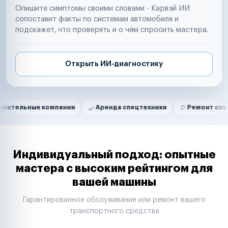
Опишите симптомы своими словами - Карвэй ИИ
сопоставит факты по системам автомобиля и
подскажет, что проверять и о чём спросить мастера.
Открыть ИИ-диагностику
Нам доверяют
Частные автолюбители
е компании
Аренда спецтехники
Ремонт спецтехники
Маркетплейсы
Службы доставки
Логистические компании
Транспортные компании
Таксопарки
Индивидуальный подход: опытные
Автопарки
мастера с высоким рейтингом для
Автодилеры
вашей машины
Сервисные центры
Поставщики запчастей
Гарантированное обслуживание или ремонт вашего
Строительные компании
транспортного средства
Аренда спецтехники
Ремонт спецтехники