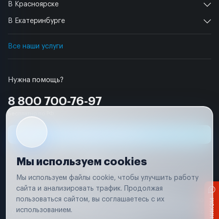
В Красноярске
В Екатеринбурге
Все наши услуги
Нужна помощь?
8 800 700-76-97
Бесплатно по РФ
Заявка на ремонт
Мы используем cookies
Мы используем файлы cookie, чтобы улучшить работу
сайта и анализировать трафик. Продолжая
Условия использования
Удаление аккаунта
пользоваться сайтом, вы соглашаетесь с их
Вся информация, представленная на сайте, носит исключительно
информационный характер и не является публичной офертой в
использованием.
соответствии с положениями статьи 437 (п. 2) Гражданского кодекса
Российской Федерации