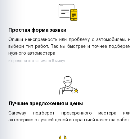
Ритейл-сети
Управляющие компании
Страховые компании
B2B-дистрибьюторы
Простая форма заявки
Опиши неисправность или проблему с автомобилем, и
выбери тип работ. Так мы быстрее и точнее подберем
нужного автомастера
в среднем это занимает 5 минут
Лучшие предложения и цены
Careway подберет проверенного мастера или
автосервис с лучшей ценой и гарантией качества работ