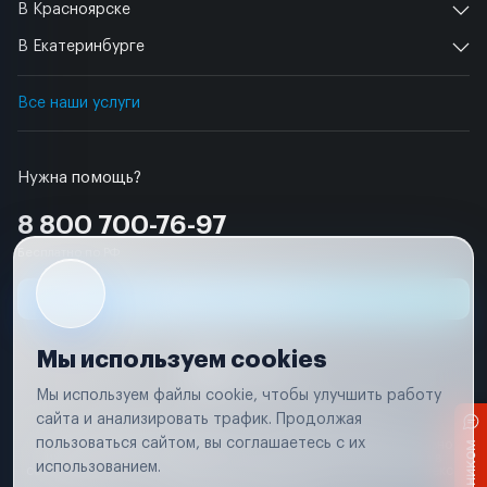
В Красноярске
В Екатеринбурге
Все наши услуги
Нужна помощь?
8 800 700-76-97
Бесплатно по РФ
Заявка на ремонт
Мы используем cookies
Мы используем файлы cookie, чтобы улучшить работу
сайта и анализировать трафик. Продолжая
Условия использования
Удаление аккаунта
пользоваться сайтом, вы соглашаетесь с их
Вся информация, представленная на сайте, носит исключительно
информационный характер и не является публичной офертой в
использованием.
соответствии с положениями статьи 437 (п. 2) Гражданского кодекса
Российской Федерации