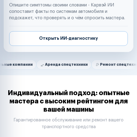
Опишите симптомы своими словами - Карвэй ИИ
сопоставит факты по системам автомобиля и
подскажет, что проверять и о чём спросить мастера.
Открыть ИИ-диагностику
Нам доверяют
Частные автолюбители
пании
Аренда спецтехники
Ремонт спецтехники
Р
Маркетплейсы
Службы доставки
Логистические компании
Транспортные компании
Таксопарки
Индивидуальный подход: опытные
Автопарки
мастера с высоким рейтингом для
Автодилеры
вашей машины
Сервисные центры
Поставщики запчастей
Гарантированное обслуживание или ремонт вашего
Строительные компании
транспортного средства
Аренда спецтехники
Ремонт спецтехники