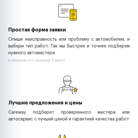
Ритейл-сети
Управляющие компании
Страховые компании
B2B-дистрибьюторы
Простая форма заявки
Опиши неисправность или проблему с автомобилем, и
выбери тип работ. Так мы быстрее и точнее подберем
нужного автомастера
в среднем это занимает 5 минут
Лучшие предложения и цены
Careway подберет проверенного мастера или
автосервис с лучшей ценой и гарантией качества работ