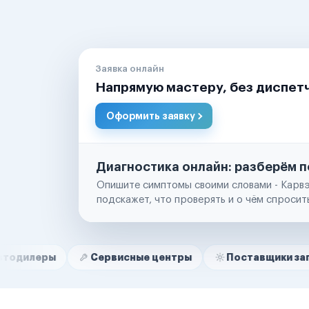
Заявка онлайн
Напрямую мастеру, без диспет
Оформить заявку
Диагностика онлайн: разберём п
Опишите симптомы своими словами - Карвэ
подскажет, что проверять и о чём спросит
Нам доверяют
Частные автолюбители
Сервисные центры
Поставщики запчастей
Маркетплейсы
Службы доставки
Логистические компании
Транспортные компании