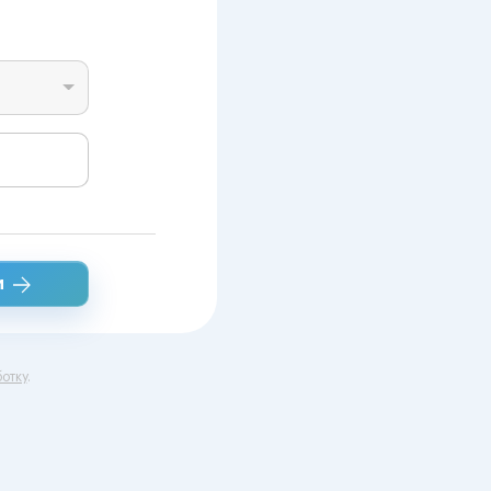
и
отку
.