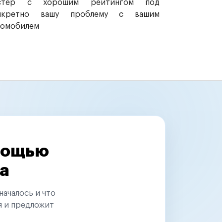
стер с хорошим рейтингом под
нкретно вашу проблему с вашим
томобилем
омощью
а
началось и что
я и предложит