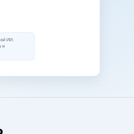
эй ИИ:
у и
о