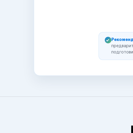
Рекоменд
предварит
подготови