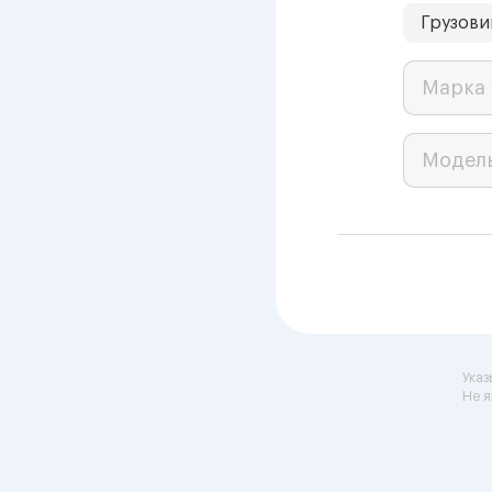
Грузови
Марка 
Модел
Указ
Не я