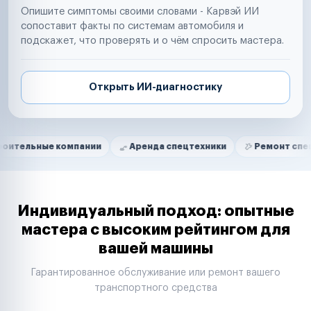
Опишите симптомы своими словами - Карвэй ИИ
сопоставит факты по системам автомобиля и
подскажет, что проверять и о чём спросить мастера.
Открыть ИИ-диагностику
Нам доверяют
Частные автолюбители
е компании
Аренда спецтехники
Ремонт спецтехники
Маркетплейсы
Службы доставки
Логистические компании
Транспортные компании
Таксопарки
Индивидуальный подход: опытные
Автопарки
мастера с высоким рейтингом для
Автодилеры
вашей машины
Сервисные центры
Поставщики запчастей
Гарантированное обслуживание или ремонт вашего
Строительные компании
транспортного средства
Аренда спецтехники
Ремонт спецтехники