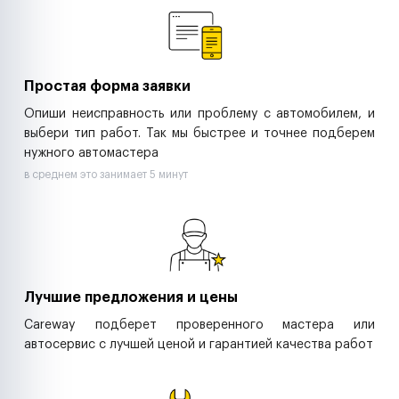
Ритейл-сети
Управляющие компании
Страховые компании
B2B-дистрибьюторы
Простая форма заявки
Опиши неисправность или проблему с автомобилем, и
выбери тип работ. Так мы быстрее и точнее подберем
нужного автомастера
в среднем это занимает 5 минут
Лучшие предложения и цены
Careway подберет проверенного мастера или
автосервис с лучшей ценой и гарантией качества работ