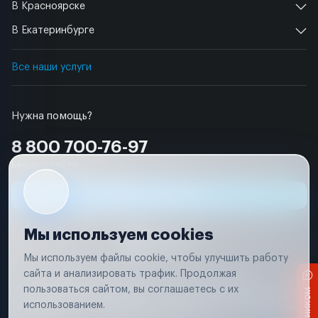
В Красноярске
В Екатеринбурге
Все наши услуги
Нужна помощь?
8 800 700-76-97
Бесплатно по РФ
Заявка на ремонт
Мы используем cookies
Мы используем файлы cookie, чтобы улучшить работу
сайта и анализировать трафик. Продолжая
Условия использования
Удаление аккаунта
пользоваться сайтом, вы соглашаетесь с их
Вся информация, представленная на сайте, носит исключительно
информационный характер и не является публичной офертой в
использованием.
соответствии с положениями статьи 437 (п. 2) Гражданского кодекса
Российской Федерации