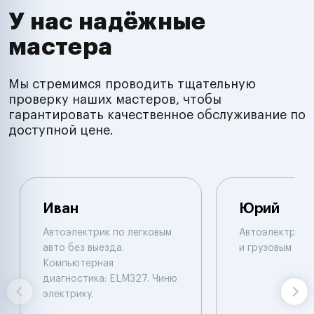
У нас надёжные
мастера
Мы стремимся проводить тщательную
проверку наших мастеров, чтобы
гарантировать качественное обслуживание по
доступной цене.
Иван
Юрий
Автоэлектрик по легковым
Автоэлектрик п
авто без выезда.
и грузовым авт
Компьютерная
диагностика: ELM327. Чиню
электрику.