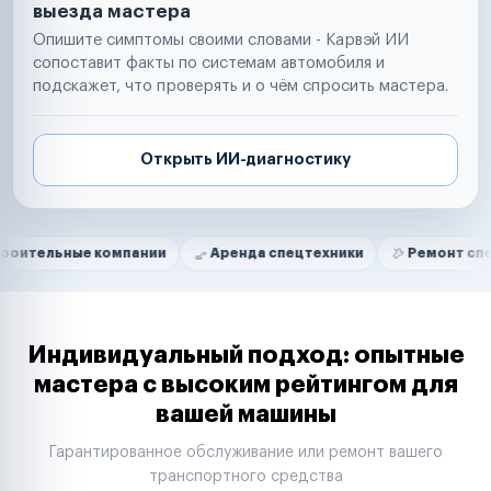
выезда мастера
Опишите симптомы своими словами - Карвэй ИИ
сопоставит факты по системам автомобиля и
подскажет, что проверять и о чём спросить мастера.
Открыть ИИ-диагностику
Нам доверяют
Частные автолюбители
е компании
Аренда спецтехники
Ремонт спецтехники
Маркетплейсы
Службы доставки
Логистические компании
Транспортные компании
Таксопарки
Индивидуальный подход: опытные
Автопарки
мастера с высоким рейтингом для
Автодилеры
вашей машины
Сервисные центры
Поставщики запчастей
Гарантированное обслуживание или ремонт вашего
Строительные компании
транспортного средства
Аренда спецтехники