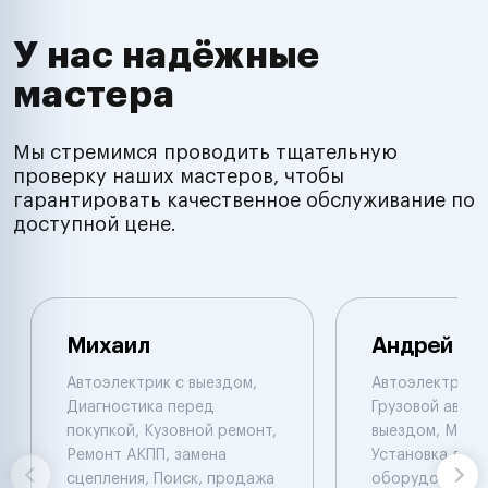
У нас надёжные
мастера
Мы стремимся проводить тщательную
проверку наших мастеров, чтобы
гарантировать качественное обслуживание по
доступной цене.
Михаил
Андрей
Автоэлектрик с выездом,
Автоэлектрик с
Диагностика перед
Грузовой автоэ
покупкой, Кузовной ремонт,
выездом, Мото
Ремонт АКПП, замена
Установка доп.
сцепления, Поиск, продажа
оборудования,