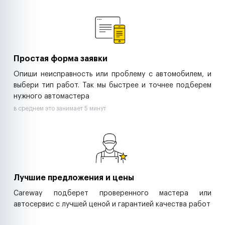
Ремонт спецтехники
Ритейл-сети
Управляющие компании
Страховые компании
B2B-дистрибьюторы
Простая форма заявки
Опиши неисправность или проблему с автомобилем, и
выбери тип работ. Так мы быстрее и точнее подберем
нужного автомастера
в среднем это занимает 5 минут
Лучшие предложения и цены
Careway подберет проверенного мастера или
автосервис с лучшей ценой и гарантией качества работ