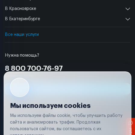
В Красноярске
В Екатеринбурге
Все наши услуги
Нужна помощь?
8 800 700-76-97
Бесплатно по РФ
Заявка на ремонт
Мы используем cookies
Мы используем файлы cookie, чтобы улучшить работу
сайта и анализировать трафик. Продолжая
Условия использования
Удаление аккаунта
пользоваться сайтом, вы соглашаетесь с их
Вся информация, представленная на сайте, носит исключительно
информационный характер и не является публичной офертой в