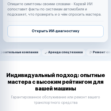
Опишите симптомы своими словами - Карвэй ИИ
сопоставит факты по системам автомобиля и
подскажет, что проверять и о чём спросить мастера.
Открыть ИИ-диагностику
Нам доверяют
Частные автолюбители
ые компании
Аренда спецтехники
Ремонт спецтехники
Маркетплейсы
Службы доставки
Логистические компании
Транспортные компании
Таксопарки
Индивидуальный подход: опытные
Автопарки
мастера с высоким рейтингом для
Автодилеры
вашей машины
Сервисные центры
Поставщики запчастей
Гарантированное обслуживание или ремонт вашего
Строительные компании
транспортного средства
Аренда спецтехники
Ремонт спецтехники