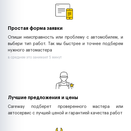
Ритейл-сети
Управляющие компании
Страховые компании
B2B-дистрибьюторы
Простая форма заявки
Опиши неисправность или проблему с автомобилем, и
выбери тип работ. Так мы быстрее и точнее подберем
нужного автомастера
в среднем это занимает 5 минут
Лучшие предложения и цены
Careway подберет проверенного мастера или
автосервис с лучшей ценой и гарантией качества работ