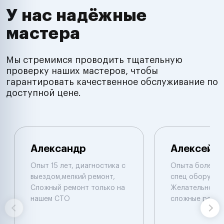
У нас надёжные
мастера
Мы стремимся проводить тщательную
проверку наших мастеров, чтобы
гарантировать качественное обслуживание по
доступной цене.
Александр
Алексей
Опыт 15 лет, диагностика с
Опыта более 1
выездом,мелкий ремонт,
спец оборудов
Сложный ремонт только на
Желательно в м
нашем СТО
сложные ремон