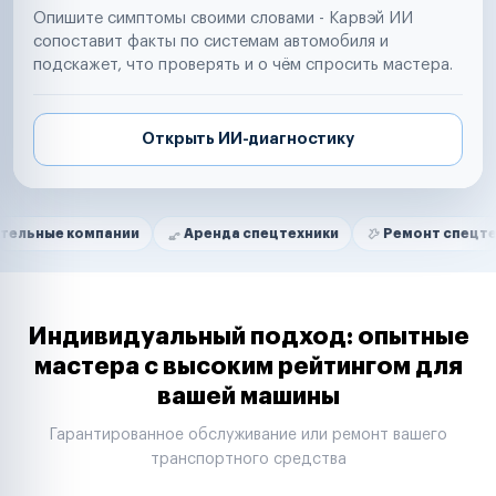
Опишите симптомы своими словами - Карвэй ИИ
сопоставит факты по системам автомобиля и
подскажет, что проверять и о чём спросить мастера.
Открыть ИИ-диагностику
Нам доверяют
Частные автолюбители
омпании
Аренда спецтехники
Ремонт спецтехники
Маркетплейсы
Службы доставки
Логистические компании
Транспортные компании
Таксопарки
Индивидуальный подход: опытные
Автопарки
мастера с высоким рейтингом для
Автодилеры
вашей машины
Сервисные центры
Поставщики запчастей
Гарантированное обслуживание или ремонт вашего
Строительные компании
транспортного средства
Аренда спецтехники
Ремонт спецтехники