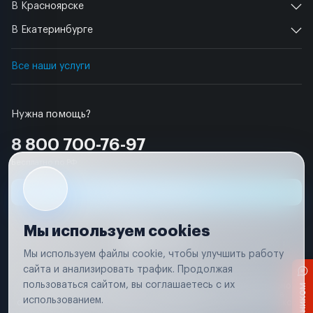
В Красноярске
В Екатеринбурге
Все наши услуги
Нужна помощь?
8 800 700-76-97
Бесплатно по РФ
Заявка на ремонт
Мы используем cookies
Мы используем файлы cookie, чтобы улучшить работу
сайта и анализировать трафик. Продолжая
Условия использования
пользоваться сайтом, вы соглашаетесь с их
Вся информация, представленная на сайте, носит исключительно
информационный характер и не является публичной офертой в
использованием.
соответствии с положениями статьи 437 (п. 2) Гражданского кодекса
Российской Федерации