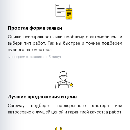
Ритейл-сети
Управляющие компании
Страховые компании
B2B-дистрибьюторы
Простая форма заявки
Опиши неисправность или проблему с автомобилем, и
выбери тип работ. Так мы быстрее и точнее подберем
нужного автомастера
в среднем это занимает 5 минут
Лучшие предложения и цены
Careway подберет проверенного мастера или
автосервис с лучшей ценой и гарантией качества работ