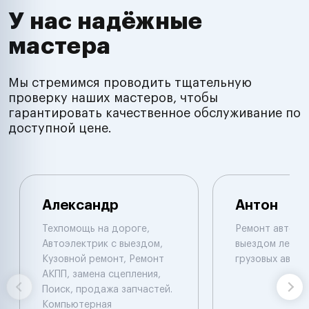
У нас надёжные
мастера
Мы стремимся проводить тщательную
проверку наших мастеров, чтобы
гарантировать качественное обслуживание по
доступной цене.
Александр
Антон
Техпомощь на дороге,
Ремонт автоэл
Автоэлектрик с выездом,
выездом легков
Кузовной ремонт, Ремонт
грузовых авто
АКПП, замена сцепления,
Поиск, продажа запчастей.
Компьютерная