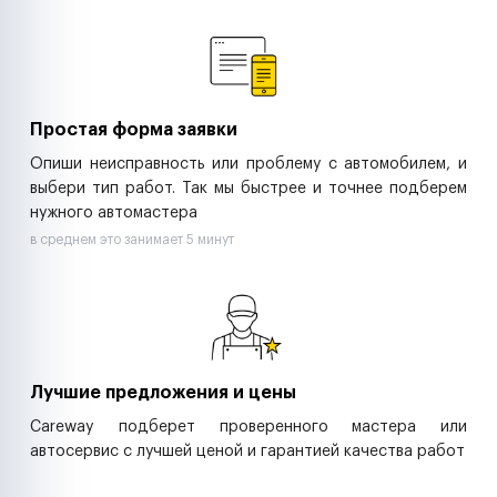
Ремонт спецтехники
Ритейл-сети
Управляющие компании
Страховые компании
B2B-дистрибьюторы
Простая форма заявки
Опиши неисправность или проблему с автомобилем, и
выбери тип работ. Так мы быстрее и точнее подберем
нужного автомастера
в среднем это занимает 5 минут
Лучшие предложения и цены
Careway подберет проверенного мастера или
автосервис с лучшей ценой и гарантией качества работ