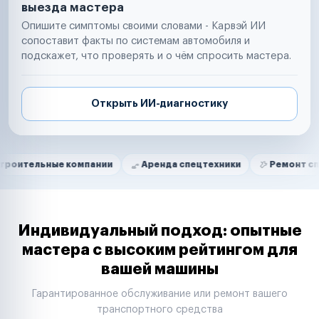
выезда мастера
Опишите симптомы своими словами - Карвэй ИИ
сопоставит факты по системам автомобиля и
подскажет, что проверять и о чём спросить мастера.
Открыть ИИ-диагностику
Нам доверяют
Частные автолюбители
ные компании
Аренда спецтехники
Ремонт спецтехник
Маркетплейсы
Службы доставки
Логистические компании
Транспортные компании
Таксопарки
Индивидуальный подход: опытные
Автопарки
мастера с высоким рейтингом для
Автодилеры
вашей машины
Сервисные центры
Поставщики запчастей
Гарантированное обслуживание или ремонт вашего
Строительные компании
транспортного средства
Аренда спецтехники