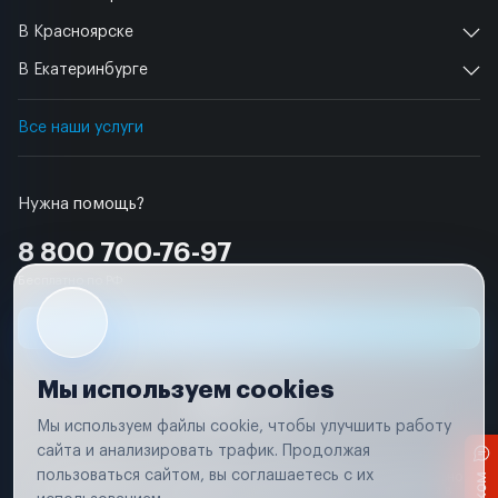
В Красноярске
В Екатеринбурге
Все наши услуги
Нужна помощь?
8 800 700-76-97
Бесплатно по РФ
Заявка на ремонт
Мы используем cookies
Мы используем файлы cookie, чтобы улучшить работу
сайта и анализировать трафик. Продолжая
Условия использования
пользоваться сайтом, вы соглашаетесь с их
Вся информация, представленная на сайте, носит исключительно
информационный характер и не является публичной офертой в