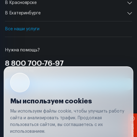
В Красноярске
В Екатеринбурге
Все наши услуги
Нужна помощь?
8 800 700-76-97
Бесплатно по РФ
Заявка на ремонт
Мы используем cookies
Мы используем файлы cookie, чтобы улучшить работу
сайта и анализировать трафик. Продолжая
Условия использования
Удаление аккаунта
пользоваться сайтом, вы соглашаетесь с их
Вся информация, представленная на сайте, носит исключительно
информационный характер и не является публичной офертой в
использованием.
соответствии с положениями статьи 437 (п. 2) Гражданского кодекса
Российской Федерации