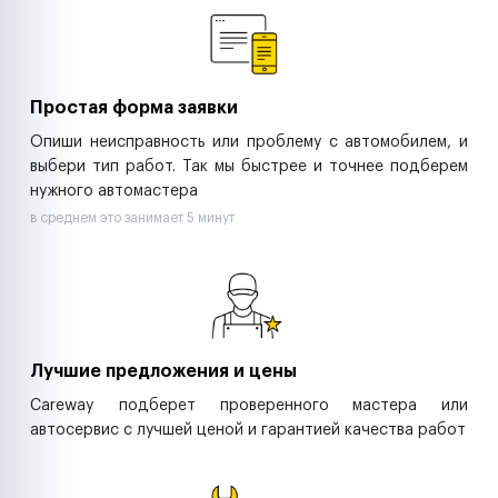
Ритейл-сети
Управляющие компании
Страховые компании
B2B-дистрибьюторы
Простая форма заявки
Опиши неисправность или проблему с автомобилем, и
выбери тип работ. Так мы быстрее и точнее подберем
нужного автомастера
в среднем это занимает 5 минут
Лучшие предложения и цены
Careway подберет проверенного мастера или
автосервис с лучшей ценой и гарантией качества работ