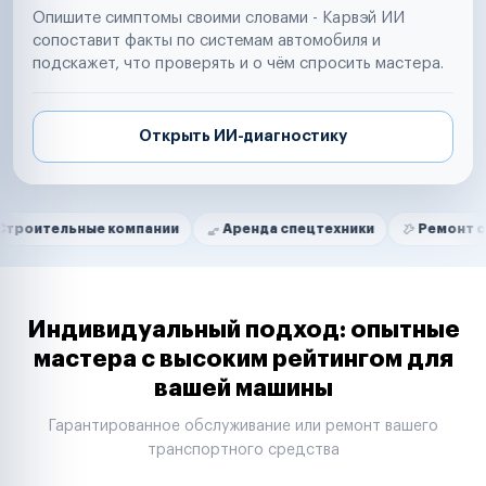
Опишите симптомы своими словами - Карвэй ИИ
сопоставит факты по системам автомобиля и
подскажет, что проверять и о чём спросить мастера.
Открыть ИИ-диагностику
Нам доверяют
Частные автолюбители
ные компании
Аренда спецтехники
Ремонт спецтехник
Маркетплейсы
Службы доставки
Логистические компании
Транспортные компании
Таксопарки
Индивидуальный подход: опытные
Автопарки
мастера с высоким рейтингом для
Автодилеры
вашей машины
Сервисные центры
Поставщики запчастей
Гарантированное обслуживание или ремонт вашего
Строительные компании
транспортного средства
Аренда спецтехники
Ремонт спецтехники