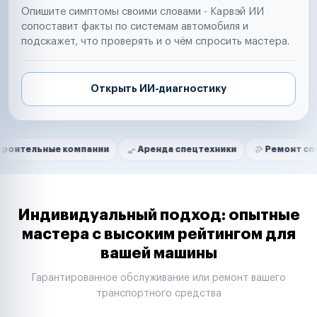
Опишите симптомы своими словами - Карвэй ИИ
сопоставит факты по системам автомобиля и
подскажет, что проверять и о чём спросить мастера.
Открыть ИИ-диагностику
Нам доверяют
Частные автолюбители
ые компании
Аренда спецтехники
Ремонт спецтехники
Маркетплейсы
Службы доставки
Логистические компании
Транспортные компании
Таксопарки
Индивидуальный подход: опытные
Автопарки
мастера с высоким рейтингом для
Автодилеры
вашей машины
Сервисные центры
Поставщики запчастей
Гарантированное обслуживание или ремонт вашего
Строительные компании
транспортного средства
Аренда спецтехники
Ремонт спецтехники