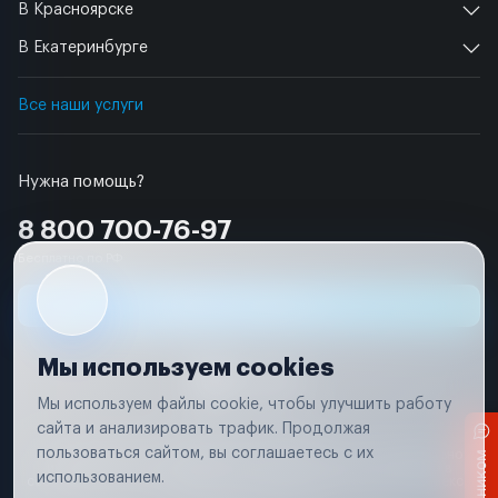
В Красноярске
В Екатеринбурге
Все наши услуги
Нужна помощь?
8 800 700-76-97
Бесплатно по РФ
Заявка на ремонт
Мы используем cookies
Мы используем файлы cookie, чтобы улучшить работу
сайта и анализировать трафик. Продолжая
Условия использования
пользоваться сайтом, вы соглашаетесь с их
Вся информация, представленная на сайте, носит исключительно
информационный характер и не является публичной офертой в
использованием.
соответствии с положениями статьи 437 (п. 2) Гражданского кодекса
Российской Федерации