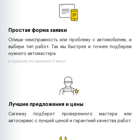
Ритейл-сети
Управляющие компании
Страховые компании
B2B-дистрибьюторы
Простая форма заявки
Опиши неисправность или проблему с автомобилем, и
выбери тип работ. Так мы быстрее и точнее подберем
нужного автомастера
в среднем это занимает 5 минут
Лучшие предложения и цены
Careway подберет проверенного мастера или
автосервис с лучшей ценой и гарантией качества работ