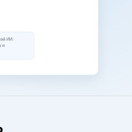
эй ИИ:
у и
о