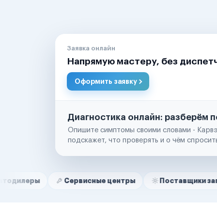
Заявка онлайн
Напрямую мастеру, без диспет
Оформить заявку
Диагностика онлайн: разберём п
Опишите симптомы своими словами - Карвэ
подскажет, что проверять и о чём спросит
Нам доверяют
Частные автолюбители
Сервисные центры
Поставщики запчастей
Маркетплейсы
Службы доставки
Логистические компании
Транспортные компании