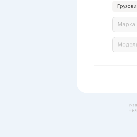
Грузови
Марка 
Модел
Указ
Не я