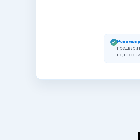
Рекоменд
предварит
подготови