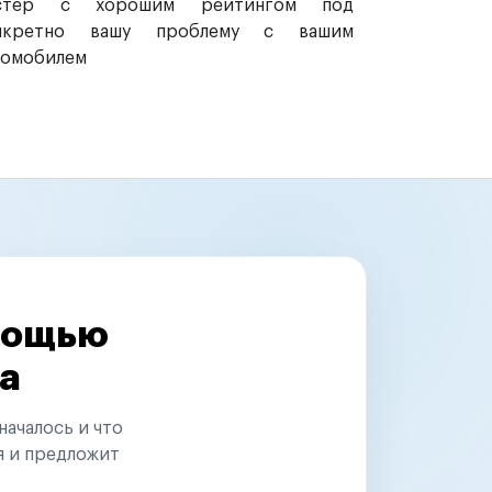
стер с хорошим рейтингом под
нкретно вашу проблему с вашим
томобилем
омощью
а
началось и что
я и предложит