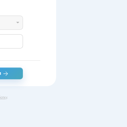
и
отку
.