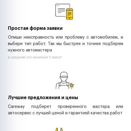
Ритейл-сети
Управляющие компании
Страховые компании
B2B-дистрибьюторы
Простая форма заявки
Опиши неисправность или проблему с автомобилем, и
выбери тип работ. Так мы быстрее и точнее подберем
нужного автомастера
в среднем это занимает 5 минут
Лучшие предложения и цены
Careway подберет проверенного мастера или
автосервис с лучшей ценой и гарантией качества работ