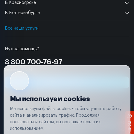
В Красноярске
В Екатеринбурге
Все наши услуги
Нужна помощь?
8 800 700-76-97
Бесплатно по РФ
Заявка на ремонт
Мы используем cookies
Мы используем файлы cookie, чтобы улучшить работу
сайта и анализировать трафик. Продолжая
Условия использования
пользоваться сайтом, вы соглашаетесь с их
Вся информация, представленная на сайте, носит исключительно
информационный характер и не является публичной офертой в
использованием.
соответствии с положениями статьи 437 (п. 2) Гражданского кодекса
Российской Федерации