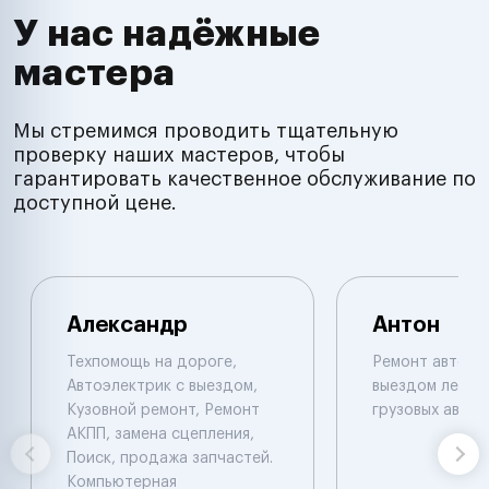
У нас надёжные
мастера
Мы стремимся проводить тщательную
проверку наших мастеров, чтобы
гарантировать качественное обслуживание по
доступной цене.
Александр
Антон
Техпомощь на дороге,
Ремонт автоэл
Автоэлектрик с выездом,
выездом легков
Кузовной ремонт, Ремонт
грузовых авто
АКПП, замена сцепления,
Поиск, продажа запчастей.
Компьютерная