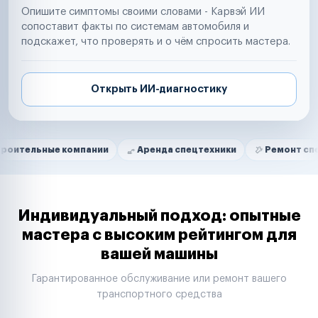
Опишите симптомы своими словами - Карвэй ИИ
сопоставит факты по системам автомобиля и
подскажет, что проверять и о чём спросить мастера.
Открыть ИИ-диагностику
Нам доверяют
Частные автолюбители
ые компании
Аренда спецтехники
Ремонт спецтехники
Маркетплейсы
Службы доставки
Логистические компании
Транспортные компании
Таксопарки
Индивидуальный подход: опытные
Автопарки
мастера с высоким рейтингом для
Автодилеры
вашей машины
Сервисные центры
Поставщики запчастей
Гарантированное обслуживание или ремонт вашего
Строительные компании
транспортного средства
Аренда спецтехники
Ремонт спецтехники