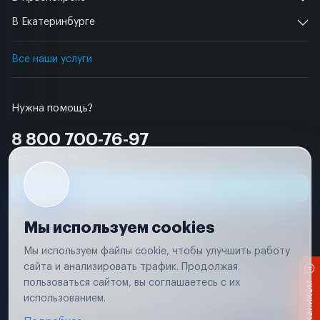
В Екатеринбурге
Все наши услуги
Нужна помощь?
8 800 700-76-97
Бесплатно по РФ
Заявка на ремонт
Мы используем cookies
Мы используем файлы cookie, чтобы улучшить работу
сайта и анализировать трафик. Продолжая
Условия использования
Удаление аккаунта
пользоваться сайтом, вы соглашаетесь с их
Вся информация, представленная на сайте, носит исключительно
информационный характер и не является публичной офертой в
использованием.
соответствии с положениями статьи 437 (п. 2) Гражданского кодекса
Российской Федерации