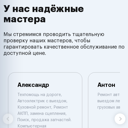
У нас надёжные
мастера
Мы стремимся проводить тщательную
проверку наших мастеров, чтобы
гарантировать качественное обслуживание по
доступной цене.
Александр
Антон
Техпомощь на дороге,
Ремонт автоэл
Автоэлектрик с выездом,
выездом легков
Кузовной ремонт, Ремонт
грузовых авто
АКПП, замена сцепления,
Поиск, продажа запчастей.
Компьютерная