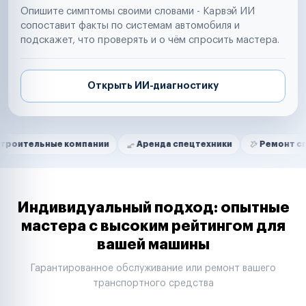
Опишите симптомы своими словами - Карвэй ИИ
сопоставит факты по системам автомобиля и
подскажет, что проверять и о чём спросить мастера.
Открыть ИИ-диагностику
Нам доверяют
Частные автолюбители
ые компании
Аренда спецтехники
Ремонт спецтехники
Маркетплейсы
Службы доставки
Логистические компании
Транспортные компании
Таксопарки
Индивидуальный подход: опытные
Автопарки
мастера с высоким рейтингом для
Автодилеры
вашей машины
Сервисные центры
Поставщики запчастей
Гарантированное обслуживание или ремонт вашего
Строительные компании
транспортного средства
Аренда спецтехники
Ремонт спецтехники