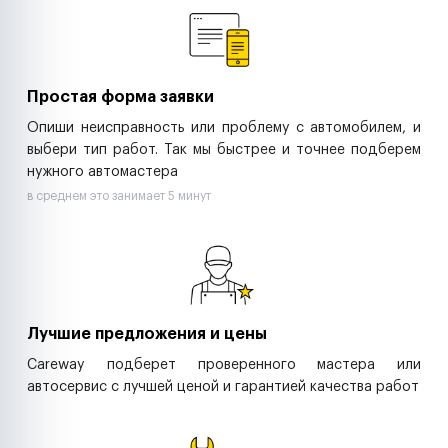
Ритейл-сети
Управляющие компании
Страховые компании
B2B-дистрибьюторы
Простая форма заявки
Опиши неисправность или проблему с автомобилем, и
выбери тип работ. Так мы быстрее и точнее подберем
нужного автомастера
в среднем это занимает 5 минут
Лучшие предложения и цены
Careway подберет проверенного мастера или
автосервис с лучшей ценой и гарантией качества работ