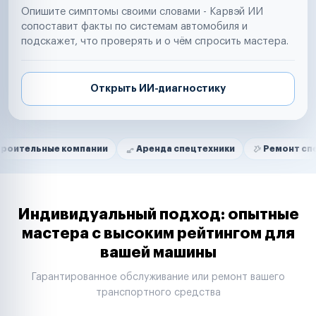
Опишите симптомы своими словами - Карвэй ИИ
сопоставит факты по системам автомобиля и
подскажет, что проверять и о чём спросить мастера.
Открыть ИИ-диагностику
Нам доверяют
Частные автолюбители
ые компании
Аренда спецтехники
Ремонт спецтехники
Маркетплейсы
Службы доставки
Логистические компании
Транспортные компании
Таксопарки
Индивидуальный подход: опытные
Автопарки
мастера с высоким рейтингом для
Автодилеры
вашей машины
Сервисные центры
Поставщики запчастей
Гарантированное обслуживание или ремонт вашего
Строительные компании
транспортного средства
Аренда спецтехники
Ремонт спецтехники