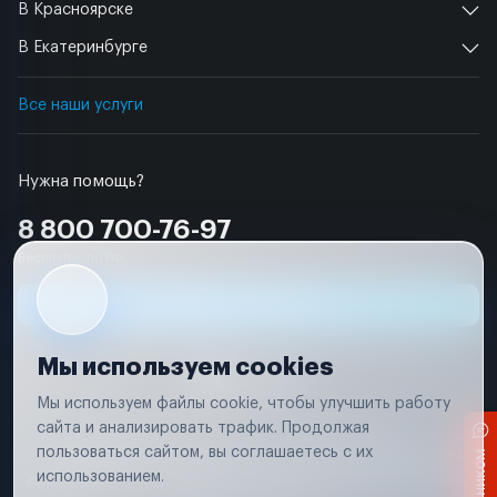
В Красноярске
В Екатеринбурге
Все наши услуги
Нужна помощь?
8 800 700-76-97
Бесплатно по РФ
Заявка на ремонт
Мы используем cookies
Мы используем файлы cookie, чтобы улучшить работу
сайта и анализировать трафик. Продолжая
Условия использования
Удаление аккаунта
пользоваться сайтом, вы соглашаетесь с их
Вся информация, представленная на сайте, носит исключительно
информационный характер и не является публичной офертой в
использованием.
соответствии с положениями статьи 437 (п. 2) Гражданского кодекса
Российской Федерации