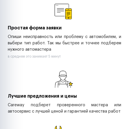
Ритейл-сети
Управляющие компании
Страховые компании
B2B-дистрибьюторы
Простая форма заявки
Опиши неисправность или проблему с автомобилем, и
выбери тип работ. Так мы быстрее и точнее подберем
нужного автомастера
в среднем это занимает 5 минут
Лучшие предложения и цены
Careway подберет проверенного мастера или
автосервис с лучшей ценой и гарантией качества работ