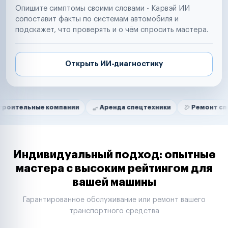
Опишите симптомы своими словами - Карвэй ИИ
сопоставит факты по системам автомобиля и
подскажет, что проверять и о чём спросить мастера.
Открыть ИИ-диагностику
Нам доверяют
Частные автолюбители
е компании
Аренда спецтехники
Ремонт спецтехники
Маркетплейсы
Службы доставки
Логистические компании
Транспортные компании
Таксопарки
Индивидуальный подход: опытные
Автопарки
мастера с высоким рейтингом для
Автодилеры
вашей машины
Сервисные центры
Поставщики запчастей
Гарантированное обслуживание или ремонт вашего
Строительные компании
транспортного средства
Аренда спецтехники
Ремонт спецтехники