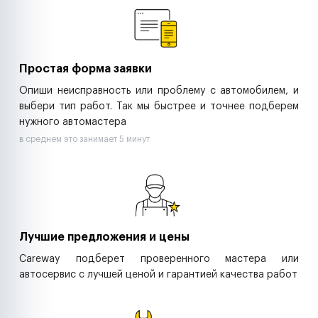
Ритейл-сети
Управляющие компании
Страховые компании
B2B-дистрибьюторы
Простая форма заявки
Опиши неисправность или проблему с автомобилем, и
выбери тип работ. Так мы быстрее и точнее подберем
нужного автомастера
в среднем это занимает 5 минут
Лучшие предложения и цены
Careway подберет проверенного мастера или
автосервис с лучшей ценой и гарантией качества работ