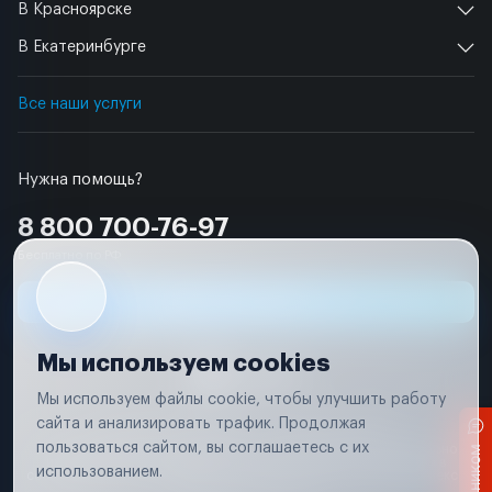
В Красноярске
В Екатеринбурге
Все наши услуги
Нужна помощь?
8 800 700-76-97
Бесплатно по РФ
Заявка на ремонт
Мы используем cookies
Мы используем файлы cookie, чтобы улучшить работу
сайта и анализировать трафик. Продолжая
Условия использования
Удаление аккаунта
пользоваться сайтом, вы соглашаетесь с их
Вся информация, представленная на сайте, носит исключительно
информационный характер и не является публичной офертой в
использованием.
соответствии с положениями статьи 437 (п. 2) Гражданского кодекса
Российской Федерации