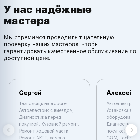
У нас надёжные
мастера
Мы стремимся проводить тщательную
проверку наших мастеров, чтобы
гарантировать качественное обслуживание по
доступной цене.
Сергей
Алексей
Техпомощь на дороге,
Автоэлектрик с
Автоэлектрик с выездом,
Установка доп.
Диагностика перед
оборудования,
покупкой, Кузовной ремонт,
Диагностика п
Ремонт ходовой части,
покупкой. Laun
Ремонт АКПП, замена
COM, Techstrim