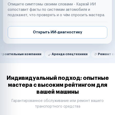
Опишите симптомы своими словами - Карвэй ИИ
сопоставит факты по системам автомобиля и
подскажет, что проверять и о чём спросить мастера.
Открыть ИИ-диагностику
Нам доверяют
Частные автолюбители
ные компании
Аренда спецтехники
Ремонт спецтехник
Маркетплейсы
Службы доставки
Логистические компании
Транспортные компании
Таксопарки
Индивидуальный подход: опытные
Автопарки
мастера с высоким рейтингом для
Автодилеры
вашей машины
Сервисные центры
Поставщики запчастей
Гарантированное обслуживание или ремонт вашего
Строительные компании
транспортного средства
Аренда спецтехники
Ремонт спецтехники