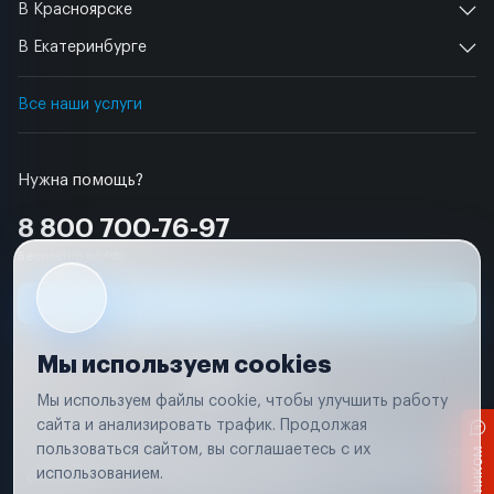
В Красноярске
В Екатеринбурге
Все наши услуги
Нужна помощь?
8 800 700-76-97
Бесплатно по РФ
Заявка на ремонт
Мы используем cookies
Мы используем файлы cookie, чтобы улучшить работу
сайта и анализировать трафик. Продолжая
Условия использования
пользоваться сайтом, вы соглашаетесь с их
Вся информация, представленная на сайте, носит исключительно
информационный характер и не является публичной офертой в
использованием.
соответствии с положениями статьи 437 (п. 2) Гражданского кодекса
Российской Федерации