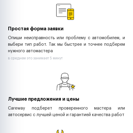
Ритейл-сети
Управляющие компании
Страховые компании
B2B-дистрибьюторы
Простая форма заявки
Опиши неисправность или проблему с автомобилем, и
выбери тип работ. Так мы быстрее и точнее подберем
нужного автомастера
в среднем это занимает 5 минут
Лучшие предложения и цены
Careway подберет проверенного мастера или
автосервис с лучшей ценой и гарантией качества работ