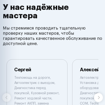
У нас надёжные
мастера
Мы стремимся проводить тщательную
проверку наших мастеров, чтобы
гарантировать качественное обслуживание по
доступной цене.
Сергей
Алексей
Техпомощь на дороге,
Автоэлектрик с
Автоэлектрик с выездом,
Установка доп.
Диагностика перед
оборудования,
покупкой, Кузовной ремонт,
Диагностика п
Ремонт ходовой части,
покупкой. Laun
Ремонт АКПП, замена
COM, Techstrim