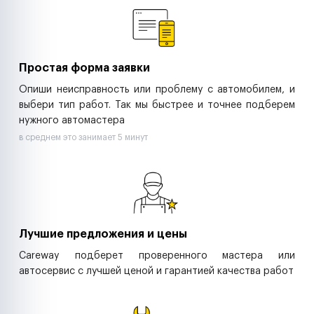
Ритейл-сети
Управляющие компании
Страховые компании
B2B-дистрибьюторы
Простая форма заявки
Опиши неисправность или проблему с автомобилем, и
выбери тип работ. Так мы быстрее и точнее подберем
нужного автомастера
в среднем это занимает 5 минут
Лучшие предложения и цены
Careway подберет проверенного мастера или
автосервис с лучшей ценой и гарантией качества работ