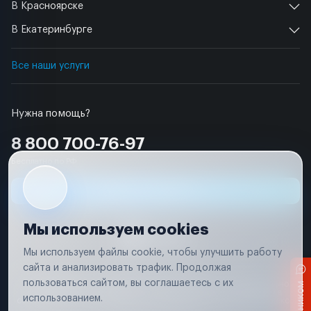
В Красноярске
В Екатеринбурге
Все наши услуги
Нужна помощь?
8 800 700-76-97
Бесплатно по РФ
Заявка на ремонт
Мы используем cookies
Мы используем файлы cookie, чтобы улучшить работу
сайта и анализировать трафик. Продолжая
Условия использования
пользоваться сайтом, вы соглашаетесь с их
Вся информация, представленная на сайте, носит исключительно
информационный характер и не является публичной офертой в
использованием.
соответствии с положениями статьи 437 (п. 2) Гражданского кодекса
Российской Федерации