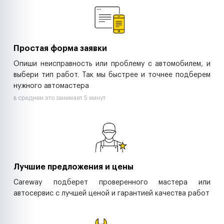
Ритейл-сети
Управляющие компании
Страховые компании
B2B-дистрибьюторы
Простая форма заявки
Опиши неисправность или проблему с автомобилем, и
выбери тип работ. Так мы быстрее и точнее подберем
нужного автомастера
в среднем это занимает 5 минут
Лучшие предложения и цены
Careway подберет проверенного мастера или
автосервис с лучшей ценой и гарантией качества работ