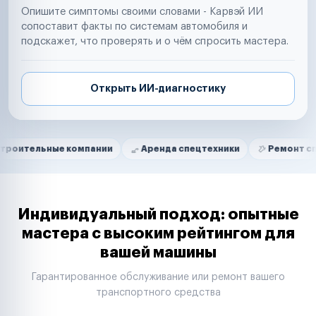
Опишите симптомы своими словами - Карвэй ИИ
сопоставит факты по системам автомобиля и
подскажет, что проверять и о чём спросить мастера.
Открыть ИИ-диагностику
Нам доверяют
Частные автолюбители
ые компании
Аренда спецтехники
Ремонт спецтехники
Маркетплейсы
Службы доставки
Логистические компании
Транспортные компании
Таксопарки
Индивидуальный подход: опытные
Автопарки
мастера с высоким рейтингом для
Автодилеры
вашей машины
Сервисные центры
Поставщики запчастей
Гарантированное обслуживание или ремонт вашего
Строительные компании
транспортного средства
Аренда спецтехники
Ремонт спецтехники