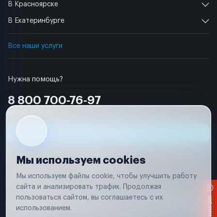
В Красноярске
В Екатеринбурге
Все наши услуги
Нужна помощь?
8 800 700-76-97
Бесплатно по РФ
Заявка на ремонт
Мы используем cookies
Мы используем файлы cookie, чтобы улучшить работу
сайта и анализировать трафик. Продолжая
Условия использования
Удаление аккаунта
пользоваться сайтом, вы соглашаетесь с их
Вся информация, представленная на сайте, носит исключительно
информационный характер и не является публичной офертой в
использованием.
соответствии с положениями статьи 437 (п. 2) Гражданского кодекса
Российской Федерации