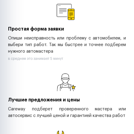
Ритейл-сети
Управляющие компании
Страховые компании
B2B-дистрибьюторы
Простая форма заявки
Опиши неисправность или проблему с автомобилем, и
выбери тип работ. Так мы быстрее и точнее подберем
нужного автомастера
в среднем это занимает 5 минут
Лучшие предложения и цены
Careway подберет проверенного мастера или
автосервис с лучшей ценой и гарантией качества работ