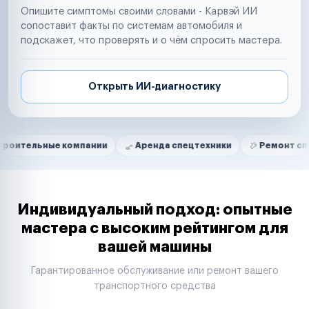
Опишите симптомы своими словами - Карвэй ИИ
сопоставит факты по системам автомобиля и
подскажет, что проверять и о чём спросить мастера.
Открыть ИИ-диагностику
Нам доверяют
Частные автолюбители
ые компании
Аренда спецтехники
Ремонт спецтехники
Маркетплейсы
Службы доставки
Логистические компании
Транспортные компании
Таксопарки
Индивидуальный подход: опытные
Автопарки
мастера с высоким рейтингом для
Автодилеры
вашей машины
Сервисные центры
Поставщики запчастей
Гарантированное обслуживание или ремонт вашего
Строительные компании
транспортного средства
Аренда спецтехники
Ремонт спецтехники