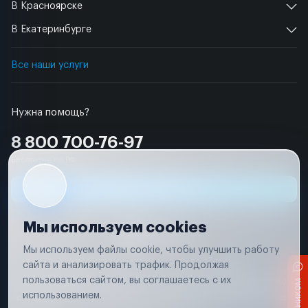
В Красноярске
В Екатеринбурге
Все наши услуги
Нужна помощь?
8 800 700-76-97
Бесплатно по РФ
Заявка на ремонт
Мы используем cookies
Мы используем файлы cookie, чтобы улучшить работу
сайта и анализировать трафик. Продолжая
Условия использования
Удаление аккаунта
пользоваться сайтом, вы соглашаетесь с их
Вся информация, представленная на сайте, носит исключительно
информационный характер и не является публичной офертой в
использованием.
соответствии с положениями статьи 437 (п. 2) Гражданского кодекса
Российской Федерации