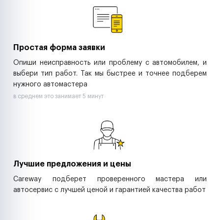
Ритейл-сети
Управляющие компании
Страховые компании
B2B-дистрибьюторы
Простая форма заявки
Опиши неисправность или проблему с автомобилем, и
выбери тип работ. Так мы быстрее и точнее подберем
нужного автомастера
в среднем это занимает 5 минут
Лучшие предложения и цены
Careway подберет проверенного мастера или
автосервис с лучшей ценой и гарантией качества работ