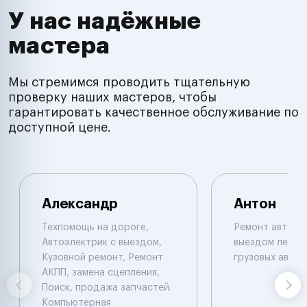
У нас надёжные
мастера
Мы стремимся проводить тщательную
проверку наших мастеров, чтобы
гарантировать качественное обслуживание по
доступной цене.
Александр
Антон
Техпомощь на дороге,
Ремонт автоэл
Автоэлектрик с выездом,
выездом легков
Кузовной ремонт, Ремонт
грузовых авто
АКПП, замена сцепления,
Поиск, продажа запчастей.
Компьютерная