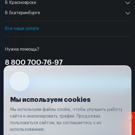
В Красноярске
В Екатеринбурге
Все наши услуги
Нужна помощь?
8 800 700-76-97
Бесплатно по РФ
Заявка на ремонт
Мы используем cookies
Мы используем файлы cookie, чтобы улучшить работу
сайта и анализировать трафик. Продолжая
Условия использования
Удаление аккаунта
пользоваться сайтом, вы соглашаетесь с их
Вся информация, представленная на сайте, носит исключительно
информационный характер и не является публичной офертой в
использованием.
соответствии с положениями статьи 437 (п. 2) Гражданского кодекса
Российской Федерации