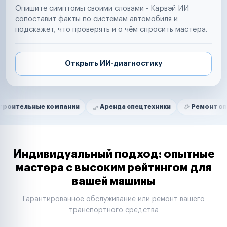
Опишите симптомы своими словами - Карвэй ИИ
сопоставит факты по системам автомобиля и
подскажет, что проверять и о чём спросить мастера.
Открыть ИИ-диагностику
Нам доверяют
Частные автолюбители
ые компании
Аренда спецтехники
Ремонт спецтехники
Маркетплейсы
Службы доставки
Логистические компании
Транспортные компании
Таксопарки
Индивидуальный подход: опытные
Автопарки
мастера с высоким рейтингом для
Автодилеры
вашей машины
Сервисные центры
Поставщики запчастей
Гарантированное обслуживание или ремонт вашего
Строительные компании
транспортного средства
Аренда спецтехники
Ремонт спецтехники