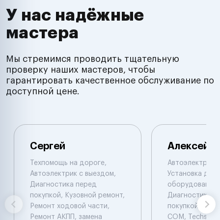
У нас надёжные
мастера
Мы стремимся проводить тщательную
проверку наших мастеров, чтобы
гарантировать качественное обслуживание по
доступной цене.
Сергей
Алексей
Техпомощь на дороге,
Автоэлектрик с
Автоэлектрик с выездом,
Установка доп.
Диагностика перед
оборудования,
покупкой, Кузовной ремонт,
Диагностика п
Ремонт ходовой части,
покупкой. Laun
Ремонт АКПП, замена
COM, Techstrim