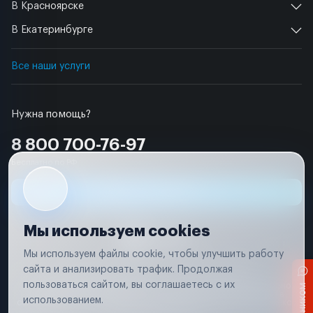
В Красноярске
В Екатеринбурге
Все наши услуги
Нужна помощь?
8 800 700-76-97
Бесплатно по РФ
Заявка на ремонт
Мы используем cookies
Мы используем файлы cookie, чтобы улучшить работу
сайта и анализировать трафик. Продолжая
Условия использования
Удаление аккаунта
пользоваться сайтом, вы соглашаетесь с их
Вся информация, представленная на сайте, носит исключительно
информационный характер и не является публичной офертой в
использованием.
соответствии с положениями статьи 437 (п. 2) Гражданского кодекса
Российской Федерации