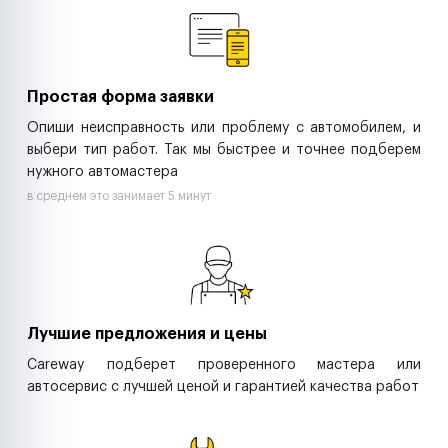
Ритейл-сети
Управляющие компании
Страховые компании
B2B-дистрибьюторы
Простая форма заявки
Опиши неисправность или проблему с автомобилем, и
выбери тип работ. Так мы быстрее и точнее подберем
нужного автомастера
в среднем это занимает 5 минут
Лучшие предложения и цены
Careway подберет проверенного мастера или
автосервис с лучшей ценой и гарантией качества работ