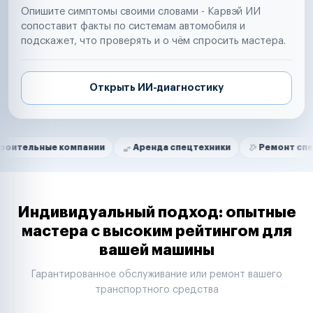
Опишите симптомы своими словами - Карвэй ИИ
сопоставит факты по системам автомобиля и
подскажет, что проверять и о чём спросить мастера.
Открыть ИИ-диагностику
Нам доверяют
Частные автолюбители
е компании
Аренда спецтехники
Ремонт спецтехники
Маркетплейсы
Службы доставки
Логистические компании
Транспортные компании
Таксопарки
Индивидуальный подход: опытные
Автопарки
мастера с высоким рейтингом для
Автодилеры
вашей машины
Сервисные центры
Поставщики запчастей
Гарантированное обслуживание или ремонт вашего
Строительные компании
транспортного средства
Аренда спецтехники
Ремонт спецтехники