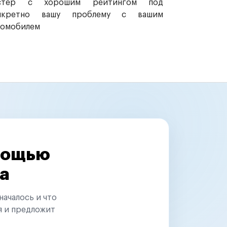
стер с хорошим рейтингом под
нкретно вашу проблему с вашим
томобилем
омощью
а
началось и что
я и предложит