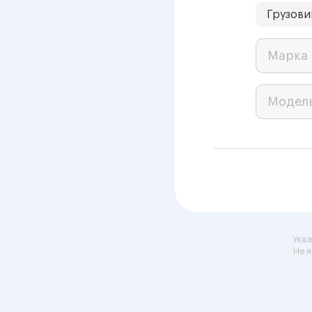
Грузови
Марка 
Модел
Указ
Не я