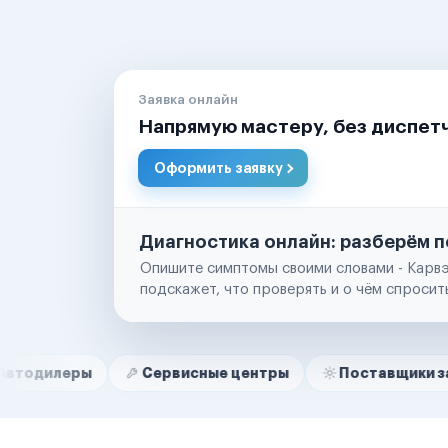
Заявка онлайн
Напрямую мастеру, без диспет
Оформить заявку
Диагностика онлайн: разберём п
Опишите симптомы своими словами - Карвэ
подскажет, что проверять и о чём спросит
Нам доверяют
Частные автолюбители
ры
Сервисные центры
Поставщики запчастей
Маркетплейсы
Службы доставки
Логистические компании
Транспортные компании