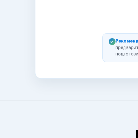
Рекоменд
предварит
подготови