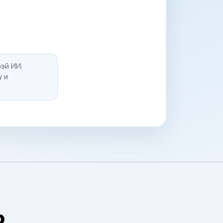
эй ИИ:
у и
о