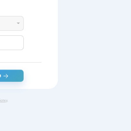
и
отку
.