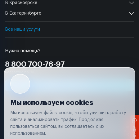
В Красноярске
В Екатеринбурге
Все наши услуги
Нужна помощь?
8 800 700-76-97
Бесплатно по РФ
Заявка на ремонт
Мы используем cookies
Мы используем файлы cookie, чтобы улучшить работу
сайта и анализировать трафик. Продолжая
Условия использования
Удаление аккаунта
пользоваться сайтом, вы соглашаетесь с их
Вся информация, представленная на сайте, носит исключительно
информационный характер и не является публичной офертой в
использованием.
соответствии с положениями статьи 437 (п. 2) Гражданского кодекса
Российской Федерации