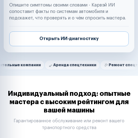
Опишите симптомы своими словами - Карвэй ИИ
сопоставит факты по системам автомобиля и
подскажет, что проверять и о чём спросить мастера.
Открыть ИИ-диагностику
Нам доверяют
Частные автолюбители
омпании
Аренда спецтехники
Ремонт спецтехники
Маркетплейсы
Службы доставки
Логистические компании
Транспортные компании
Таксопарки
Индивидуальный подход: опытные
Автопарки
мастера с высоким рейтингом для
Автодилеры
вашей машины
Сервисные центры
Поставщики запчастей
Гарантированное обслуживание или ремонт вашего
Строительные компании
транспортного средства
Аренда спецтехники
Ремонт спецтехники