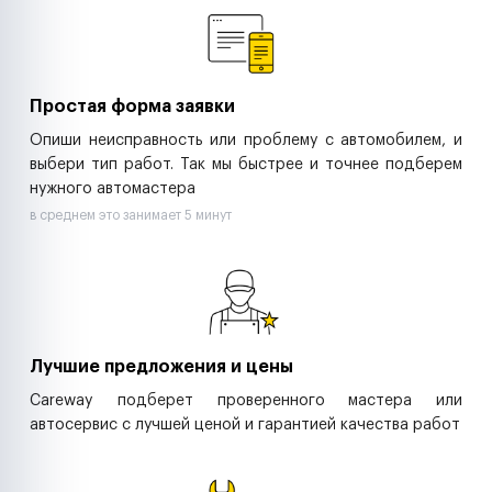
Ритейл-сети
Управляющие компании
Страховые компании
B2B-дистрибьюторы
Простая форма заявки
Опиши неисправность или проблему с автомобилем, и
выбери тип работ. Так мы быстрее и точнее подберем
нужного автомастера
в среднем это занимает 5 минут
Лучшие предложения и цены
Careway подберет проверенного мастера или
автосервис с лучшей ценой и гарантией качества работ