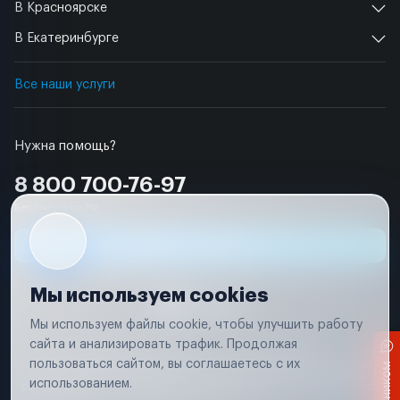
В Красноярске
В Екатеринбурге
Все наши услуги
Нужна помощь?
8 800 700-76-97
Бесплатно по РФ
Заявка на ремонт
Мы используем cookies
Мы используем файлы cookie, чтобы улучшить работу
сайта и анализировать трафик. Продолжая
Условия использования
Удаление аккаунта
пользоваться сайтом, вы соглашаетесь с их
Вся информация, представленная на сайте, носит исключительно
информационный характер и не является публичной офертой в
использованием.
соответствии с положениями статьи 437 (п. 2) Гражданского кодекса
Российской Федерации