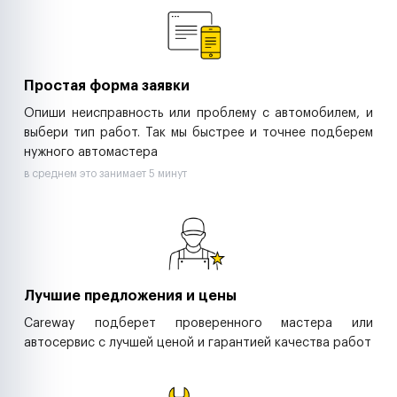
Ритейл-сети
Управляющие компании
Страховые компании
B2B-дистрибьюторы
Простая форма заявки
Опиши неисправность или проблему с автомобилем, и
выбери тип работ. Так мы быстрее и точнее подберем
нужного автомастера
в среднем это занимает 5 минут
Лучшие предложения и цены
Careway подберет проверенного мастера или
автосервис с лучшей ценой и гарантией качества работ