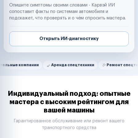
Опишите симптомы своими словами - Карвэй ИИ
сопоставит факты по системам автомобиля и
подскажет, что проверять и о чём спросить мастера.
Открыть ИИ-диагностику
Нам доверяют
Частные автолюбители
омпании
Аренда спецтехники
Ремонт спецтехники
Маркетплейсы
Службы доставки
Логистические компании
Транспортные компании
Таксопарки
Индивидуальный подход: опытные
Автопарки
мастера с высоким рейтингом для
Автодилеры
вашей машины
Сервисные центры
Поставщики запчастей
Гарантированное обслуживание или ремонт вашего
Строительные компании
транспортного средства
Аренда спецтехники
Ремонт спецтехники