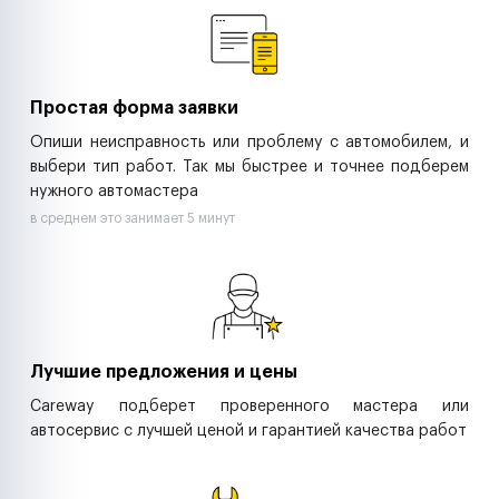
Ритейл-сети
Управляющие компании
Страховые компании
B2B-дистрибьюторы
Простая форма заявки
Опиши неисправность или проблему с автомобилем, и
выбери тип работ. Так мы быстрее и точнее подберем
нужного автомастера
в среднем это занимает 5 минут
Лучшие предложения и цены
Careway подберет проверенного мастера или
автосервис с лучшей ценой и гарантией качества работ