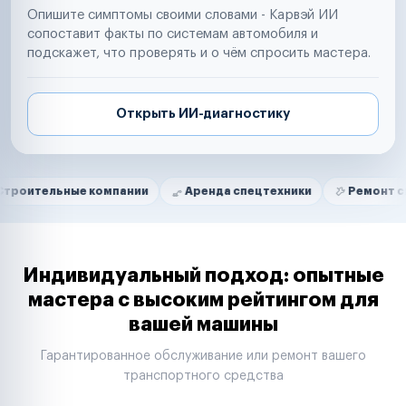
Опишите симптомы своими словами - Карвэй ИИ
сопоставит факты по системам автомобиля и
подскажет, что проверять и о чём спросить мастера.
Открыть ИИ-диагностику
Нам доверяют
Частные автолюбители
ьные компании
Аренда спецтехники
Ремонт спецтехни
Маркетплейсы
Службы доставки
Логистические компании
Транспортные компании
Таксопарки
Индивидуальный подход: опытные
Автопарки
мастера с высоким рейтингом для
Автодилеры
вашей машины
Сервисные центры
Поставщики запчастей
Гарантированное обслуживание или ремонт вашего
Строительные компании
транспортного средства
Аренда спецтехники
Ремонт спецтехники