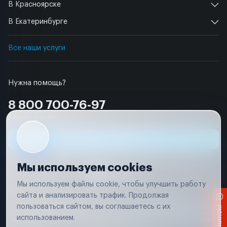
В Красноярске
В Екатеринбурге
Все наши услуги
Нужна помощь?
8 800 700-76-97
Бесплатно по РФ
Заявка на ремонт
Мы используем cookies
Мы используем файлы cookie, чтобы улучшить работу
сайта и анализировать трафик. Продолжая
Условия использования
Удаление аккаунта
пользоваться сайтом, вы соглашаетесь с их
Вся информация, представленная на сайте, носит исключительно
информационный характер и не является публичной офертой в
использованием.
соответствии с положениями статьи 437 (п. 2) Гражданского кодекса
Российской Федерации