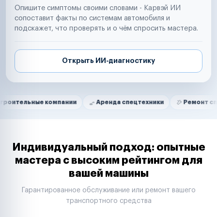
Опишите симптомы своими словами - Карвэй ИИ
сопоставит факты по системам автомобиля и
подскажет, что проверять и о чём спросить мастера.
Открыть ИИ-диагностику
Нам доверяют
Частные автолюбители
ные компании
Аренда спецтехники
Ремонт спецтехник
Маркетплейсы
Службы доставки
Логистические компании
Транспортные компании
Таксопарки
Индивидуальный подход: опытные
Автопарки
мастера с высоким рейтингом для
Автодилеры
вашей машины
Сервисные центры
Поставщики запчастей
Гарантированное обслуживание или ремонт вашего
Строительные компании
транспортного средства
Аренда спецтехники
Ремонт спецтехники