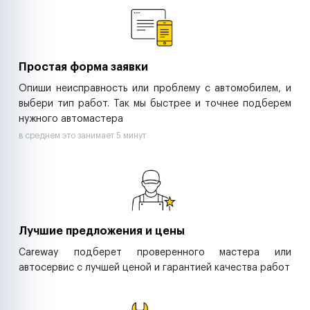
Ритейл-сети
Управляющие компании
Страховые компании
B2B-дистрибьюторы
Простая форма заявки
Опиши неисправность или проблему с автомобилем, и
выбери тип работ. Так мы быстрее и точнее подберем
нужного автомастера
в среднем это занимает 5 минут
Лучшие предложения и цены
Careway подберет проверенного мастера или
автосервис с лучшей ценой и гарантией качества работ