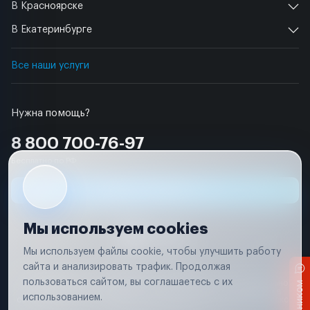
В Красноярске
В Екатеринбурге
Все наши услуги
Нужна помощь?
8 800 700-76-97
Бесплатно по РФ
Заявка на ремонт
Мы используем cookies
Мы используем файлы cookie, чтобы улучшить работу
сайта и анализировать трафик. Продолжая
Условия использования
пользоваться сайтом, вы соглашаетесь с их
Вся информация, представленная на сайте, носит исключительно
информационный характер и не является публичной офертой в
использованием.
соответствии с положениями статьи 437 (п. 2) Гражданского кодекса
Российской Федерации