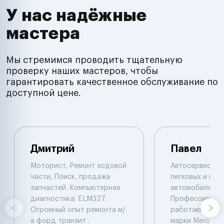
У нас надёжные
мастера
Мы стремимся проводить тщательную
проверку наших мастеров, чтобы
гарантировать качественное обслуживание по
доступной цене.
Дмитрий
Павел
Моторист, Ремонт ходовой
Автосервис по
части, Поиск, продажа
легковых и гру
запчастей. Компьютерная
автомобилей.
диагностика: ELM327.
Профессионал
Огромный опыт ремонта м/
работают с ав
а форд транзит :
марки Mercede