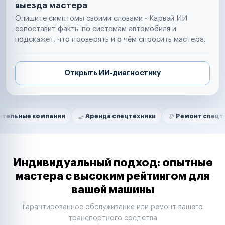
выезда мастера
Опишите симптомы своими словами - Карвэй ИИ
сопоставит факты по системам автомобиля и
подскажет, что проверять и о чём спросить мастера.
Открыть ИИ-диагностику
Нам доверяют
Частные автолюбители
компании
Аренда спецтехники
Ремонт спецтехники
Маркетплейсы
Службы доставки
Логистические компании
Транспортные компании
Таксопарки
Индивидуальный подход: опытные
Автопарки
мастера с высоким рейтингом для
Автодилеры
вашей машины
Сервисные центры
Поставщики запчастей
Гарантированное обслуживание или ремонт вашего
Строительные компании
транспортного средства
Аренда спецтехники