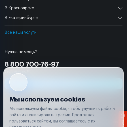
В Красноярске
В Екатеринбурге
Все наши услуги
Нужна помощь?
8 800 700-76-97
Бесплатно по РФ
Заявка на ремонт
Мы используем cookies
Мы используем файлы cookie, чтобы улучшить работу
сайта и анализировать трафик. Продолжая
Условия использования
Удаление аккаунта
пользоваться сайтом, вы соглашаетесь с их
Вся информация, представленная на сайте, носит исключительно
информационный характер и не является публичной офертой в