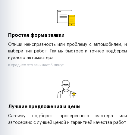
Ремонт спецтехники
Ритейл-сети
Управляющие компании
Страховые компании
B2B-дистрибьюторы
Простая форма заявки
Опиши неисправность или проблему с автомобилем, и
выбери тип работ. Так мы быстрее и точнее подберем
нужного автомастера
в среднем это занимает 5 минут
Лучшие предложения и цены
Careway подберет проверенного мастера или
автосервис с лучшей ценой и гарантией качества работ