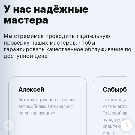
У нас надёжные
мастера
Мы стремимся проводить тщательную
проверку наших мастеров, чтобы
гарантировать качественное обслуживание по
доступной цене.
Алексей
Сабырбек
Автоэлектрик по легковым
Техпомощь на 
автомобилям. Специалист
Автоэлектрик с
по сигнализациям.
Грузовой автоэ
выездом, Ремо
спецтехники De
опыта