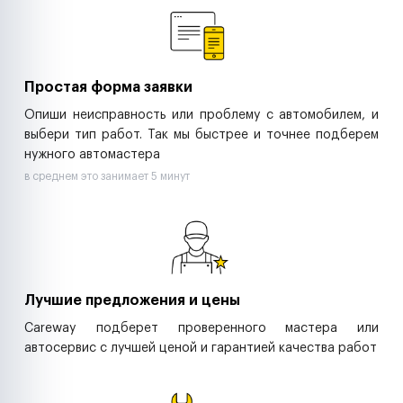
Ритейл-сети
Управляющие компании
Страховые компании
B2B-дистрибьюторы
Простая форма заявки
Опиши неисправность или проблему с автомобилем, и
выбери тип работ. Так мы быстрее и точнее подберем
нужного автомастера
в среднем это занимает 5 минут
Лучшие предложения и цены
Careway подберет проверенного мастера или
автосервис с лучшей ценой и гарантией качества работ