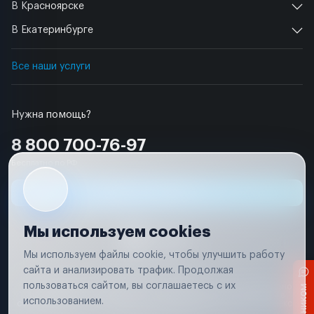
В Красноярске
В Екатеринбурге
Все наши услуги
Нужна помощь?
8 800 700-76-97
Бесплатно по РФ
Заявка на ремонт
Мы используем cookies
Мы используем файлы cookie, чтобы улучшить работу
сайта и анализировать трафик. Продолжая
Условия использования
пользоваться сайтом, вы соглашаетесь с их
Вся информация, представленная на сайте, носит исключительно
информационный характер и не является публичной офертой в
использованием.
соответствии с положениями статьи 437 (п. 2) Гражданского кодекса
Российской Федерации