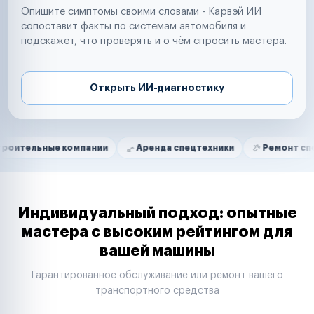
Опишите симптомы своими словами - Карвэй ИИ
сопоставит факты по системам автомобиля и
подскажет, что проверять и о чём спросить мастера.
Открыть ИИ-диагностику
Нам доверяют
Частные автолюбители
ые компании
Аренда спецтехники
Ремонт спецтехники
Маркетплейсы
Службы доставки
Логистические компании
Транспортные компании
Таксопарки
Индивидуальный подход: опытные
Автопарки
мастера с высоким рейтингом для
Автодилеры
вашей машины
Сервисные центры
Поставщики запчастей
Гарантированное обслуживание или ремонт вашего
Строительные компании
транспортного средства
Аренда спецтехники
Ремонт спецтехники