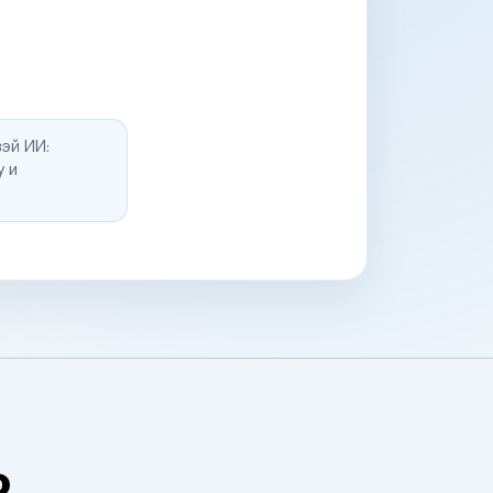
эй ИИ:
у и
о