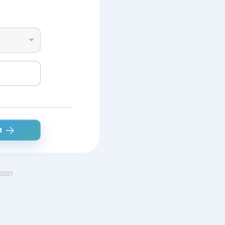
и
отку
.