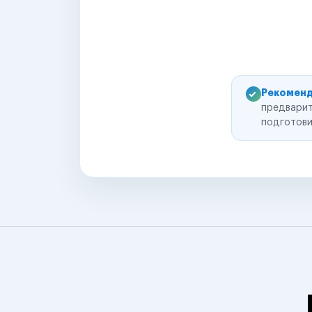
Рекоменд
предварит
подготови