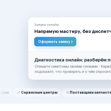
Заявка онлайн
Напрямую мастеру, без диспет
Оформить заявку
Диагностика онлайн: разберём п
Опишите симптомы своими словами - Карвэ
подскажет, что проверять и о чём спросит
Нам доверяют
Частные автолюбители
Сервисные центры
Поставщики запчастей
Ст
Маркетплейсы
Службы доставки
Логистические компании
Транспортные компании