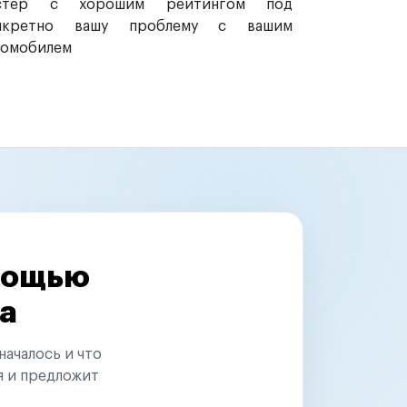
стер с хорошим рейтингом под
нкретно вашу проблему с вашим
томобилем
омощью
а
началось и что
я и предложит