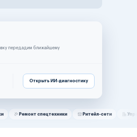
аявку передадим ближайшему
Открыть ИИ-диагностику
онт спецтехники
Ритейл-сети
Управляющие к