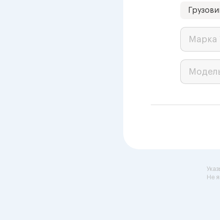
Грузови
Марка 
Модел
Указ
Не я