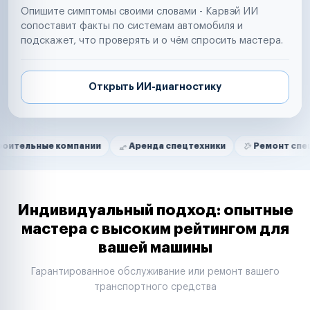
Опишите симптомы своими словами - Карвэй ИИ
сопоставит факты по системам автомобиля и
подскажет, что проверять и о чём спросить мастера.
Открыть ИИ-диагностику
Нам доверяют
Частные автолюбители
е компании
Аренда спецтехники
Ремонт спецтехники
Маркетплейсы
Службы доставки
Логистические компании
Транспортные компании
Таксопарки
Индивидуальный подход: опытные
Автопарки
мастера с высоким рейтингом для
Автодилеры
вашей машины
Сервисные центры
Поставщики запчастей
Гарантированное обслуживание или ремонт вашего
Строительные компании
транспортного средства
Аренда спецтехники
Ремонт спецтехники