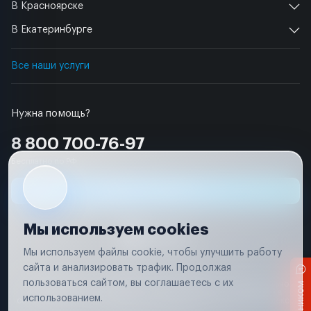
В Красноярске
В Екатеринбурге
Все наши услуги
Нужна помощь?
8 800 700-76-97
Бесплатно по РФ
Заявка на ремонт
Мы используем cookies
Мы используем файлы cookie, чтобы улучшить работу
сайта и анализировать трафик. Продолжая
Условия использования
пользоваться сайтом, вы соглашаетесь с их
Вся информация, представленная на сайте, носит исключительно
информационный характер и не является публичной офертой в
использованием.
соответствии с положениями статьи 437 (п. 2) Гражданского кодекса
Российской Федерации