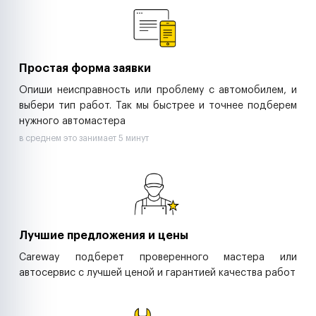
Ритейл-сети
Управляющие компании
Страховые компании
B2B-дистрибьюторы
Простая форма заявки
Опиши неисправность или проблему с автомобилем, и
выбери тип работ. Так мы быстрее и точнее подберем
нужного автомастера
в среднем это занимает 5 минут
Лучшие предложения и цены
Careway подберет проверенного мастера или
автосервис с лучшей ценой и гарантией качества работ