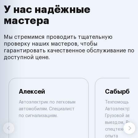
У нас надёжные
мастера
Мы стремимся проводить тщательную
проверку наших мастеров, чтобы
гарантировать качественное обслуживание по
доступной цене.
Алексей
Сабырбек
Автоэлектрик по легковым
Техпомощь на 
автомобилям. Специалист
Автоэлектрик с
по сигнализациям.
Грузовой автоэ
выездом, Ремо
спецтехники De
опыта