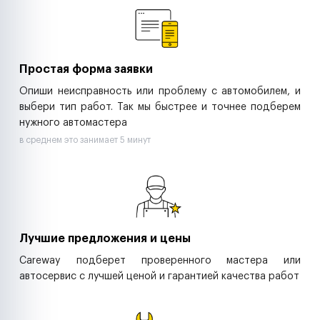
Ритейл-сети
Управляющие компании
Страховые компании
B2B-дистрибьюторы
Простая форма заявки
Опиши неисправность или проблему с автомобилем, и
выбери тип работ. Так мы быстрее и точнее подберем
нужного автомастера
в среднем это занимает 5 минут
Лучшие предложения и цены
Careway подберет проверенного мастера или
автосервис с лучшей ценой и гарантией качества работ