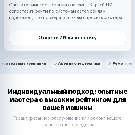
Опишите симптомы своими словами - Карвэй ИИ
сопоставит факты по системам автомобиля и
подскажет, что проверять и о чём спросить мастера.
Открыть ИИ-диагностику
Нам доверяют
Частные автолюбители
ые компании
Аренда спецтехники
Ремонт спецтехники
Маркетплейсы
Службы доставки
Логистические компании
Транспортные компании
Таксопарки
Индивидуальный подход: опытные
Автопарки
мастера с высоким рейтингом для
Автодилеры
вашей машины
Сервисные центры
Поставщики запчастей
Гарантированное обслуживание или ремонт вашего
Строительные компании
транспортного средства
Аренда спецтехники
Ремонт спецтехники