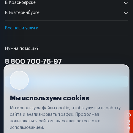
В Красноярске
В Екатеринбурге
Все наши услуги
Нужна помощь?
8 800 700-76-97
Бесплатно по РФ
Заявка на ремонт
Мы используем cookies
Мы используем файлы cookie, чтобы улучшить работу
сайта и анализировать трафик. Продолжая
Условия использования
Удаление аккаунта
пользоваться сайтом, вы соглашаетесь с их
Вся информация, представленная на сайте, носит исключительно
информационный характер и не является публичной офертой в
использованием.
соответствии с положениями статьи 437 (п. 2) Гражданского кодекса
Российской Федерации